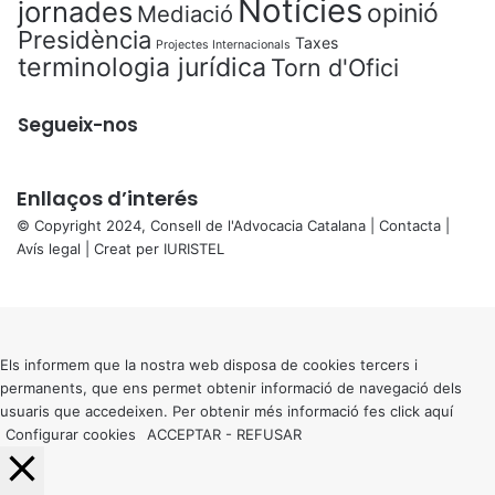
Notícies
jornades
opinió
Mediació
Presidència
Taxes
Projectes Internacionals
terminologia jurídica
Torn d'Ofici
Segueix-nos
Enllaços d’interés
© Copyright 2024, Consell de l'Advocacia Catalana |
Contacta
|
Avís legal
| Creat per
IURISTEL
X
Back
to
top
button
Els informem que la nostra web disposa de cookies tercers i
permanents, que ens permet obtenir informació de navegació dels
usuaris que accedeixen. Per obtenir més informació fes click
aquí
Configurar cookies
ACCEPTAR
-
REFUSAR