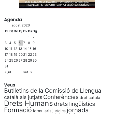
Agenda
agost 2026
Dl
Dt
Dc
Dj
Dv
Ds
Dg
1
2
3
4
5
6
7
8
9
10
11
12
13
14
15
16
17
18
19
20
21
22
23
24
25
26
27
28
29
30
31
« jul.
set. »
Veus
Butlletins de la Comissió de Llengua
Conferències
català als jutjats
dret català
Drets Humans
drets lingüístics
Formació
jornada
formularis jurídics