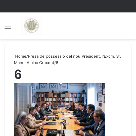
Menu
S
Home
/
Presa de possessió del nou President, l’Excm. Sr.
Manel Albiac Cruxent
/
6
6