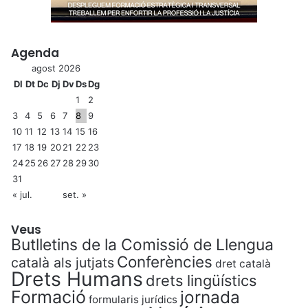
Agenda
agost 2026
Dl
Dt
Dc
Dj
Dv
Ds
Dg
1
2
3
4
5
6
7
8
9
10
11
12
13
14
15
16
17
18
19
20
21
22
23
24
25
26
27
28
29
30
31
« jul.
set. »
Veus
Butlletins de la Comissió de Llengua
Conferències
català als jutjats
dret català
Drets Humans
drets lingüístics
Formació
jornada
formularis jurídics