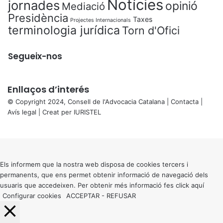
Notícies
jornades
opinió
Mediació
Presidència
Taxes
Projectes Internacionals
terminologia jurídica
Torn d'Ofici
Segueix-nos
Enllaços d’interés
© Copyright 2024, Consell de l'Advocacia Catalana |
Contacta
|
Avís legal
| Creat per
IURISTEL
X
Back
to
top
button
Els informem que la nostra web disposa de cookies tercers i
permanents, que ens permet obtenir informació de navegació dels
usuaris que accedeixen. Per obtenir més informació fes click
aquí
Configurar cookies
ACCEPTAR
-
REFUSAR