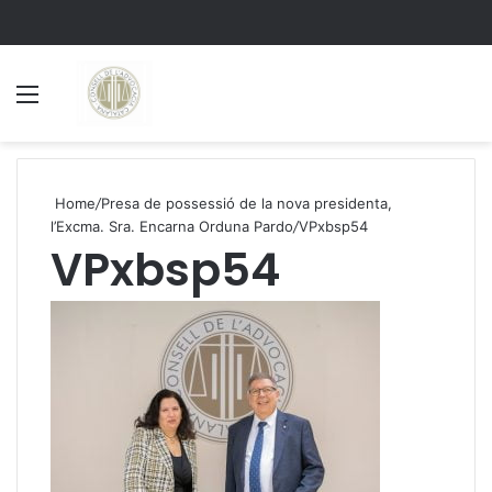
Menu
S
Home
/
Presa de possessió de la nova presidenta,
l’Excma. Sra. Encarna Orduna Pardo
/
VPxbsp54
VPxbsp54