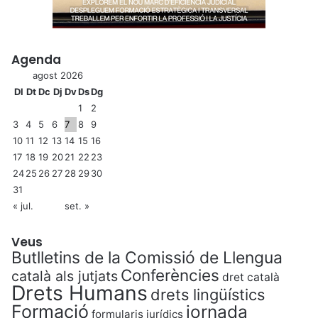
Agenda
agost 2026
Dl
Dt
Dc
Dj
Dv
Ds
Dg
1
2
3
4
5
6
7
8
9
10
11
12
13
14
15
16
17
18
19
20
21
22
23
24
25
26
27
28
29
30
31
« jul.
set. »
Veus
Butlletins de la Comissió de Llengua
Conferències
català als jutjats
dret català
Drets Humans
drets lingüístics
Formació
jornada
formularis jurídics