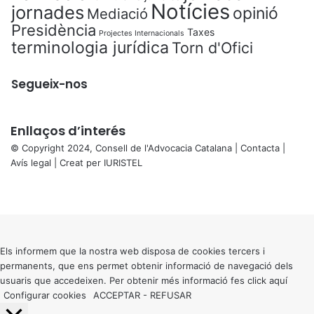
Notícies
jornades
opinió
Mediació
Presidència
Taxes
Projectes Internacionals
terminologia jurídica
Torn d'Ofici
Segueix-nos
Enllaços d’interés
© Copyright 2024, Consell de l'Advocacia Catalana |
Contacta
|
Avís legal
| Creat per
IURISTEL
X
Facebook
X
WhatsApp
Telegram
Viber
Back
to
top
button
Els informem que la nostra web disposa de cookies tercers i
permanents, que ens permet obtenir informació de navegació dels
usuaris que accedeixen. Per obtenir més informació fes click
aquí
Configurar cookies
ACCEPTAR
-
REFUSAR