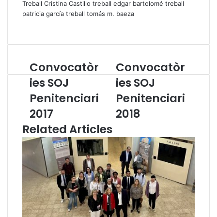
Treball Cristina Castillo
treball edgar bartolomé
treball
patricia garcía
treball tomás m. baeza
Convocatòr
Convocatòr
C
C
o
o
ies SOJ
ies SOJ
n
n
Penitenciari
Penitenciari
v
v
o
o
2017
2018
c
c
Related Articles
a
a
t
t
ò
ò
r
r
i
i
e
e
s
s
S
S
O
O