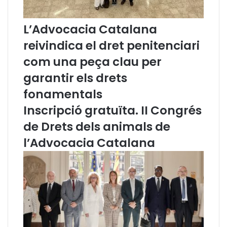
J
J
P
P
e
e
L’Advocacia Catalana
n
n
reivindica el dret penitenciari
i
i
t
t
com una peça clau per
e
e
garantir els drets
n
n
c
c
fonamentals
i
i
Inscripció gratuïta. II Congrés
a
a
r
r
de Drets dels animals de
i
i
2
2
l’Advocacia Catalana
0
0
1
1
7
8