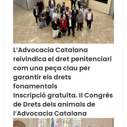
e
s
e
x
p
o
s
i
L’Advocacia Catalana
c
i
reivindica el dret penitenciari
ó
com una peça clau per
f
o
garantir els drets
t
o
fonamentals
g
Inscripció gratuïta. II Congrés
r
à
de Drets dels animals de
f
l’Advocacia Catalana
i
c
a