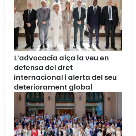
;
C
a
t
a
l
u
n
L’advocacia alça la veu en
y
a
defensa del dret
B
o
internacional i alerta del seu
m
deteriorament global
b
a
r
d
e
j
a
d