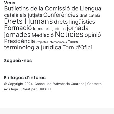
Veus
Butlletins de la Comissió de Llengua
Conferències
català als jutjats
dret català
Drets Humans
drets lingüístics
Formació
jornada
formularis jurídics
Notícies
jornades
opinió
Mediació
Presidència
Taxes
Projectes Internacionals
terminologia jurídica
Torn d'Ofici
Segueix-nos
Enllaços d’interés
© Copyright 2024, Consell de l'Advocacia Catalana |
Contacta
|
Avís legal
| Creat per
IURISTEL
X
Facebook
X
WhatsApp
Telegram
Viber
Back
to