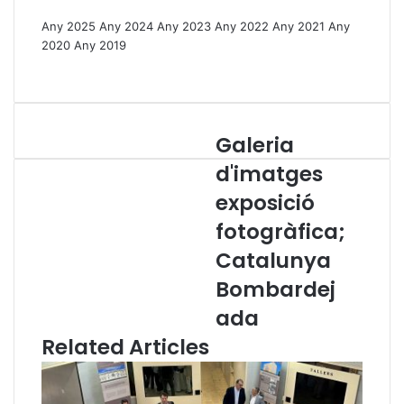
Any 2025
Any 2024
Any 2023
Any 2022
Any 2021
Any
2020
Any 2019
Galeria
G
a
d'imatges
l
exposició
e
r
fotogràfica;
i
a
Catalunya
d
Bombardej
'
i
ada
m
Related Articles
a
t
g