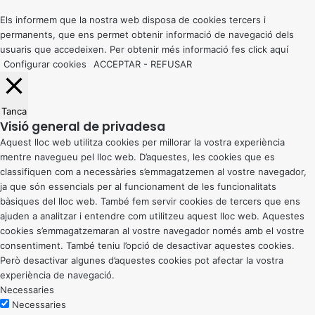
top
button
Els informem que la nostra web disposa de cookies tercers i
permanents, que ens permet obtenir informació de navegació dels
usuaris que accedeixen. Per obtenir més informació fes click
aquí
Configurar cookies
ACCEPTAR
-
REFUSAR
Tanca
Visió general de privadesa
Aquest lloc web utilitza cookies per millorar la vostra experiència
mentre navegueu pel lloc web. D’aquestes, les cookies que es
classifiquen com a necessàries s’emmagatzemen al vostre navegador,
ja que són essencials per al funcionament de les funcionalitats
bàsiques del lloc web. També fem servir cookies de tercers que ens
ajuden a analitzar i entendre com utilitzeu aquest lloc web. Aquestes
cookies s’emmagatzemaran al vostre navegador només amb el vostre
consentiment. També teniu l’opció de desactivar aquestes cookies.
Però desactivar algunes d’aquestes cookies pot afectar la vostra
experiència de navegació.
Necessaries
Necessaries