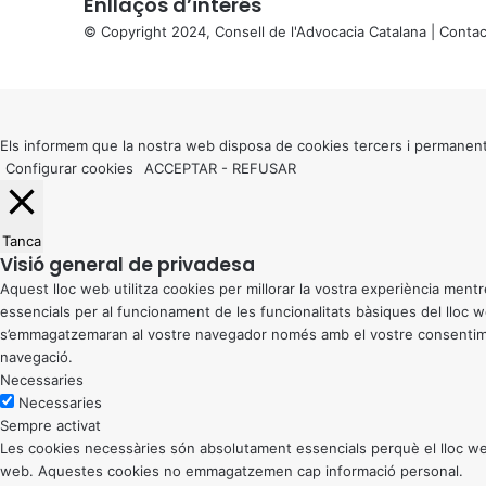
Enllaços d’interés
© Copyright 2024, Consell de l'Advocacia Catalana |
Contac
X
Back
to
top
button
Els informem que la nostra web disposa de cookies tercers i permanent
Configurar cookies
ACCEPTAR
-
REFUSAR
Tanca
Visió general de privadesa
Aquest lloc web utilitza cookies per millorar la vostra experiència me
essencials per al funcionament de les funcionalitats bàsiques del lloc
s’emmagatzemaran al vostre navegador només amb el vostre consentiment
navegació.
Necessaries
Necessaries
Sempre activat
Les cookies necessàries són absolutament essencials perquè el lloc web
web. Aquestes cookies no emmagatzemen cap informació personal.