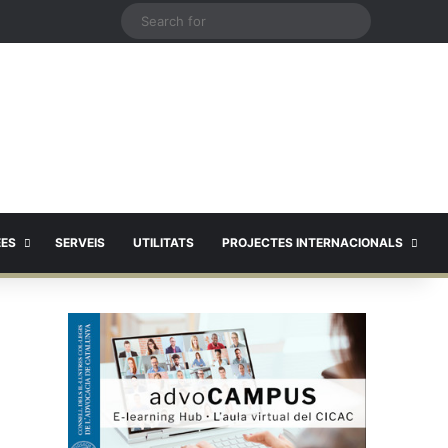
X
Search
for
EES
SERVEIS
UTILITATS
PROJECTES INTERNACIONALS