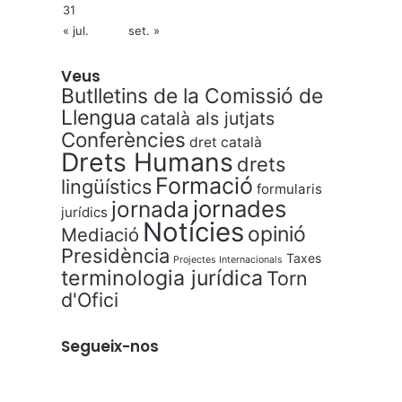
31
« jul.
set. »
Veus
Butlletins de la Comissió de
Llengua
català als jutjats
Conferències
dret català
Drets Humans
drets
Formació
lingüístics
formularis
jornades
jornada
jurídics
Notícies
opinió
Mediació
Presidència
Taxes
Projectes Internacionals
terminologia jurídica
Torn
d'Ofici
Segueix-nos