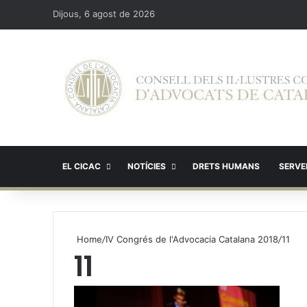
Dijous, 6 agost de 2026
EL CICAC
NOTÍCIES
DRETS HUMANS
SERVEI
Home
/
IV Congrés de l'Advocacia Catalana 2018
/
11
11