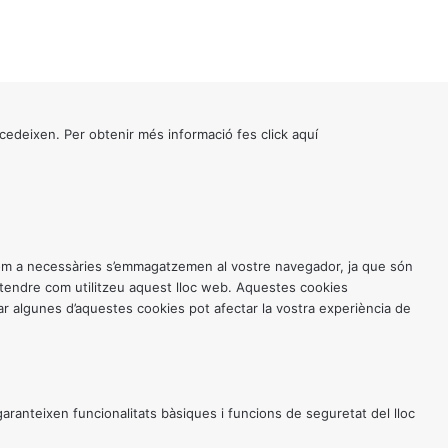
cedeixen. Per obtenir més informació fes click
aquí
 com a necessàries s’emmagatzemen al vostre navegador, ja que són
entendre com utilitzeu aquest lloc web. Aquestes cookies
 algunes d’aquestes cookies pot afectar la vostra experiència de
anteixen funcionalitats bàsiques i funcions de seguretat del lloc