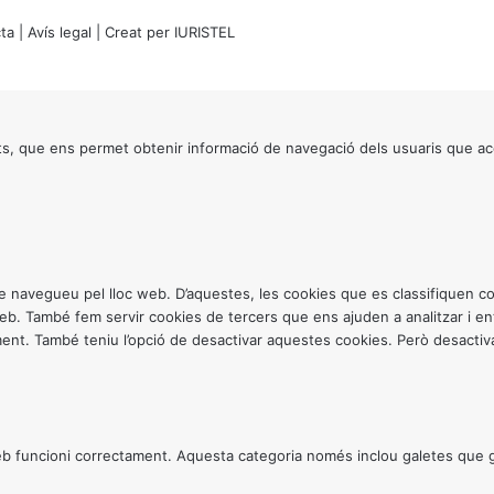
ta
|
Avís legal
| Creat per
IURISTEL
s, que ens permet obtenir informació de navegació dels usuaris que ac
ntre navegueu pel lloc web. D’aquestes, les cookies que es classifiquen
 web. També fem servir cookies de tercers que ens ajuden a analitzar i 
. També teniu l’opció de desactivar aquestes cookies. Però desactivar
 funcioni correctament. Aquesta categoria només inclou galetes que gar