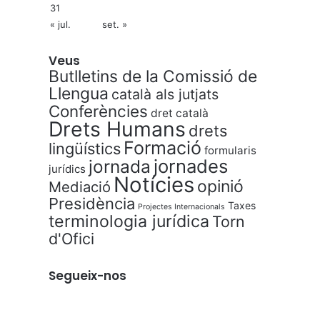
31
« jul.
set. »
Veus
Butlletins de la Comissió de
Llengua
català als jutjats
Conferències
dret català
Drets Humans
drets
Formació
lingüístics
formularis
jornades
jornada
jurídics
Notícies
opinió
Mediació
Presidència
Taxes
Projectes Internacionals
terminologia jurídica
Torn
d'Ofici
Segueix-nos