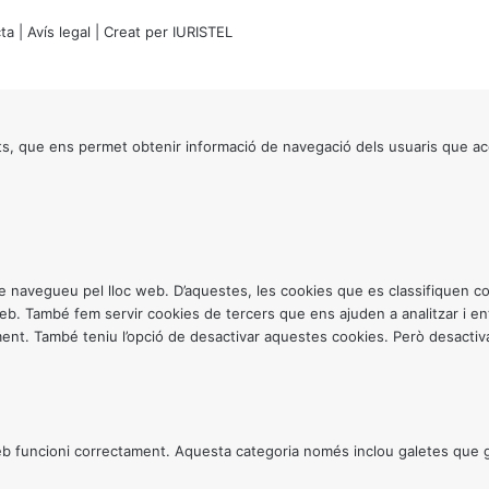
ta
|
Avís legal
| Creat per
IURISTEL
s, que ens permet obtenir informació de navegació dels usuaris que ac
ntre navegueu pel lloc web. D’aquestes, les cookies que es classifiquen
 web. També fem servir cookies de tercers que ens ajuden a analitzar i 
. També teniu l’opció de desactivar aquestes cookies. Però desactivar
 funcioni correctament. Aquesta categoria només inclou galetes que gar