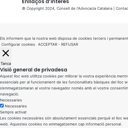
Enllaços d’interés
© Copyright 2024, Consell de l'Advocacia Catalana |
Contac
X
Back
to
top
button
Els informem que la nostra web disposa de cookies tercers i permanent
Configurar cookies
ACCEPTAR
-
REFUSAR
Tanca
Visió general de privadesa
Aquest lloc web utilitza cookies per millorar la vostra experiència me
essencials per al funcionament de les funcionalitats bàsiques del lloc
s’emmagatzemaran al vostre navegador només amb el vostre consentiment
navegació.
Necessaries
Necessaries
Sempre activat
Les cookies necessàries són absolutament essencials perquè el lloc web
web. Aquestes cookies no emmagatzemen cap informació personal.