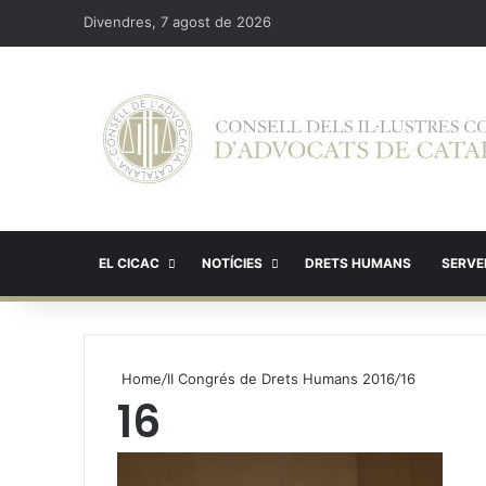
Divendres, 7 agost de 2026
EL CICAC
NOTÍCIES
DRETS HUMANS
SERVEI
Home
/
II Congrés de Drets Humans 2016
/
16
16