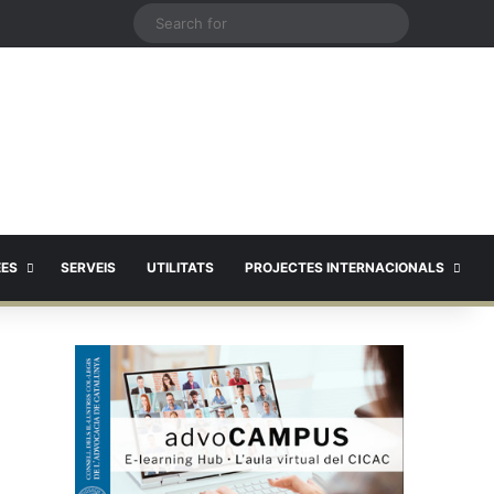
X
Search
for
EES
SERVEIS
UTILITATS
PROJECTES INTERNACIONALS