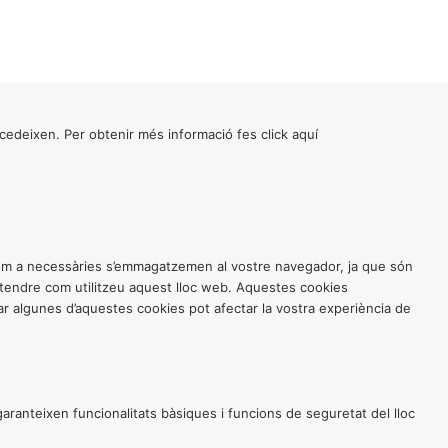
cedeixen. Per obtenir més informació fes click
aquí
 com a necessàries s’emmagatzemen al vostre navegador, ja que són
entendre com utilitzeu aquest lloc web. Aquestes cookies
 algunes d’aquestes cookies pot afectar la vostra experiència de
anteixen funcionalitats bàsiques i funcions de seguretat del lloc