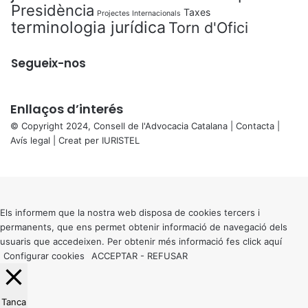
Presidència
Taxes
Projectes Internacionals
terminologia jurídica
Torn d'Ofici
Segueix-nos
Enllaços d’interés
© Copyright 2024, Consell de l'Advocacia Catalana |
Contacta
|
Avís legal
| Creat per
IURISTEL
X
Back
to
top
button
Els informem que la nostra web disposa de cookies tercers i
permanents, que ens permet obtenir informació de navegació dels
usuaris que accedeixen. Per obtenir més informació fes click
aquí
Configurar cookies
ACCEPTAR
-
REFUSAR
Tanca