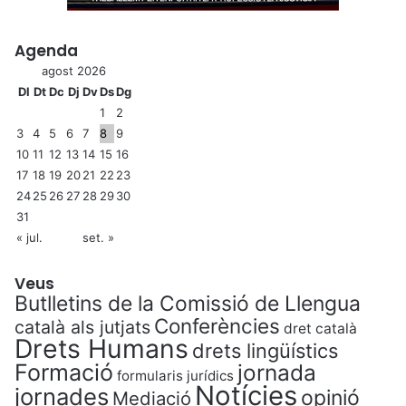
Agenda
agost 2026
Dl
Dt
Dc
Dj
Dv
Ds
Dg
1
2
3
4
5
6
7
8
9
10
11
12
13
14
15
16
17
18
19
20
21
22
23
24
25
26
27
28
29
30
31
« jul.
set. »
Veus
Butlletins de la Comissió de Llengua
Conferències
català als jutjats
dret català
Drets Humans
drets lingüístics
Formació
jornada
formularis jurídics
Notícies
jornades
opinió
Mediació