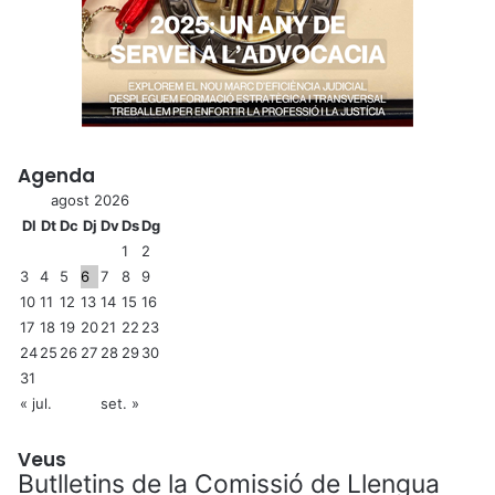
Agenda
agost 2026
Dl
Dt
Dc
Dj
Dv
Ds
Dg
1
2
3
4
5
6
7
8
9
10
11
12
13
14
15
16
17
18
19
20
21
22
23
24
25
26
27
28
29
30
31
« jul.
set. »
Veus
Butlletins de la Comissió de Llengua