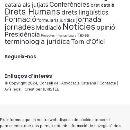
Conferències
català als jutjats
dret català
Drets Humans
drets lingüístics
Formació
jornada
formularis jurídics
Notícies
jornades
opinió
Mediació
Presidència
Taxes
Projectes Internacionals
terminologia jurídica
Torn d'Ofici
Segueix-nos
Enllaços d’interés
© Copyright 2024, Consell de l'Advocacia Catalana |
Contacta
|
Avís legal
| Creat per
IURISTEL
X
Back
to
top
button
Els informem que la nostra web disposa de cookies tercers i
permanents, que ens permet obtenir informació de navegació dels