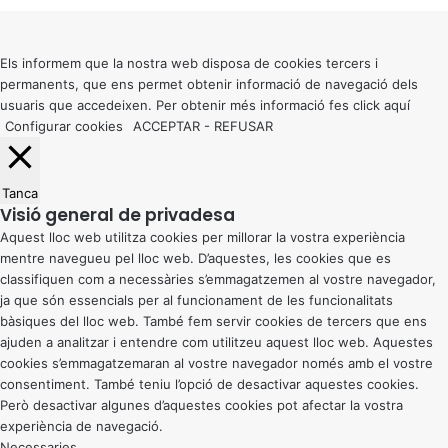
Back
to
top
button
Els informem que la nostra web disposa de cookies tercers i
permanents, que ens permet obtenir informació de navegació dels
usuaris que accedeixen. Per obtenir més informació fes click
aquí
Configurar cookies
ACCEPTAR
-
REFUSAR
Tanca
Visió general de privadesa
Aquest lloc web utilitza cookies per millorar la vostra experiència
mentre navegueu pel lloc web. D’aquestes, les cookies que es
classifiquen com a necessàries s’emmagatzemen al vostre navegador,
ja que són essencials per al funcionament de les funcionalitats
bàsiques del lloc web. També fem servir cookies de tercers que ens
ajuden a analitzar i entendre com utilitzeu aquest lloc web. Aquestes
cookies s’emmagatzemaran al vostre navegador només amb el vostre
consentiment. També teniu l’opció de desactivar aquestes cookies.
Però desactivar algunes d’aquestes cookies pot afectar la vostra
experiència de navegació.
Necessaries