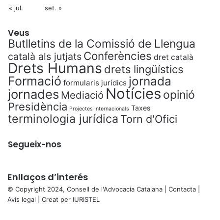
« jul.
set. »
Veus
Butlletins de la Comissió de Llengua
Conferències
català als jutjats
dret català
Drets Humans
drets lingüístics
Formació
jornada
formularis jurídics
Notícies
jornades
opinió
Mediació
Presidència
Taxes
Projectes Internacionals
terminologia jurídica
Torn d'Ofici
Segueix-nos
Enllaços d’interés
© Copyright 2024, Consell de l'Advocacia Catalana |
Contacta
|
Avís legal
| Creat per
IURISTEL
X