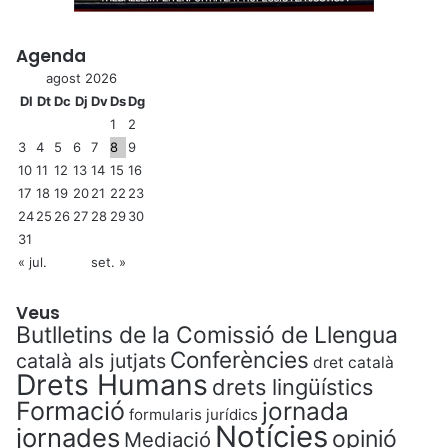
Agenda
agost 2026
Dl
Dt
Dc
Dj
Dv
Ds
Dg
1
2
3
4
5
6
7
8
9
10
11
12
13
14
15
16
17
18
19
20
21
22
23
24
25
26
27
28
29
30
31
« jul.
set. »
Veus
Butlletins de la Comissió de Llengua
Conferències
català als jutjats
dret català
Drets Humans
drets lingüístics
Formació
jornada
formularis jurídics
Notícies
jornades
opinió
Mediació