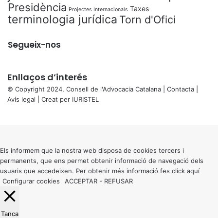
Presidència
Taxes
Projectes Internacionals
terminologia jurídica
Torn d'Ofici
Segueix-nos
Enllaços d’interés
© Copyright 2024, Consell de l'Advocacia Catalana |
Contacta
|
Avís legal
| Creat per
IURISTEL
X
Back
to
top
button
Els informem que la nostra web disposa de cookies tercers i
permanents, que ens permet obtenir informació de navegació dels
usuaris que accedeixen. Per obtenir més informació fes click
aquí
Configurar cookies
ACCEPTAR
-
REFUSAR
Tanca