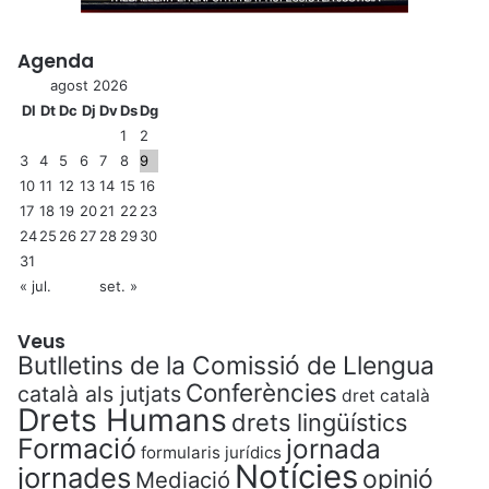
Agenda
agost 2026
Dl
Dt
Dc
Dj
Dv
Ds
Dg
1
2
3
4
5
6
7
8
9
10
11
12
13
14
15
16
17
18
19
20
21
22
23
24
25
26
27
28
29
30
31
« jul.
set. »
Veus
Butlletins de la Comissió de Llengua
Conferències
català als jutjats
dret català
Drets Humans
drets lingüístics
Formació
jornada
formularis jurídics
Notícies
jornades
opinió
Mediació