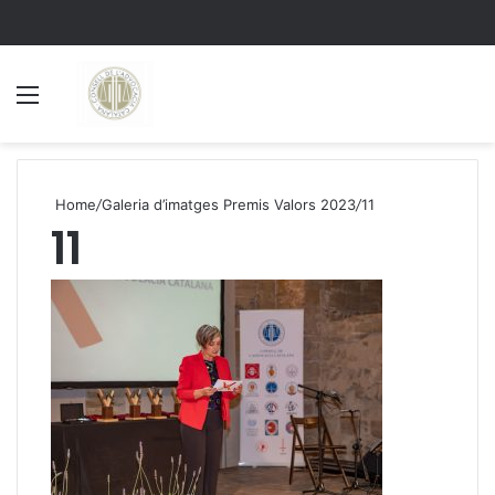
Menu
S
Home
/
Galeria d’imatges Premis Valors 2023
/
11
11