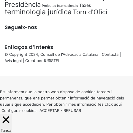
Presidència
Taxes
Projectes Internacionals
terminologia jurídica
Torn d'Ofici
Segueix-nos
Enllaços d’interés
© Copyright 2024, Consell de l'Advocacia Catalana |
Contacta
|
Avís legal
| Creat per
IURISTEL
X
Back
to
top
button
Els informem que la nostra web disposa de cookies tercers i
permanents, que ens permet obtenir informació de navegació dels
usuaris que accedeixen. Per obtenir més informació fes click
aquí
Configurar cookies
ACCEPTAR
-
REFUSAR
Tanca