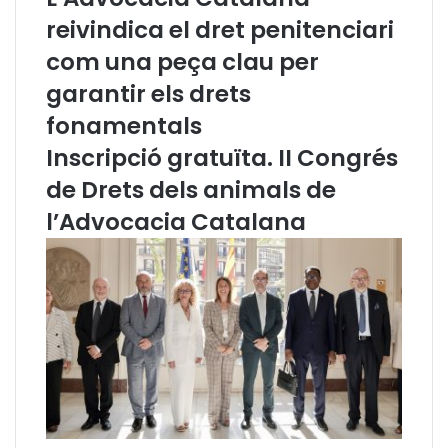
P
reivindica el dret penitenciari
r
e
com una peça clau per
m
garantir els drets
i
“
fonamentals
V
a
Inscripció gratuïta. II Congrés
l
de Drets dels animals de
o
r
l’Advocacia Catalana
s
”
d
e
l
’
A
d
v
o
c