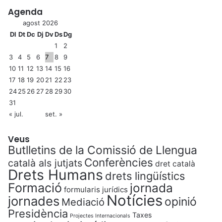
Agenda
agost 2026
Dl
Dt
Dc
Dj
Dv
Ds
Dg
1
2
3
4
5
6
7
8
9
10
11
12
13
14
15
16
17
18
19
20
21
22
23
24
25
26
27
28
29
30
31
« jul.
set. »
Veus
Butlletins de la Comissió de Llengua
Conferències
català als jutjats
dret català
Drets Humans
drets lingüístics
Formació
jornada
formularis jurídics
Notícies
jornades
opinió
Mediació
Presidència
Taxes
Projectes Internacionals