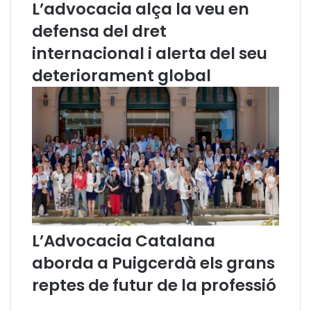
L’advocacia alça la veu en
a
defensa del dret
c
i
internacional i alerta del seu
a
C
deteriorament global
a
t
a
l
a
n
a
2
0
2
5
L’Advocacia Catalana
aborda a Puigcerdà els grans
reptes de futur de la professió