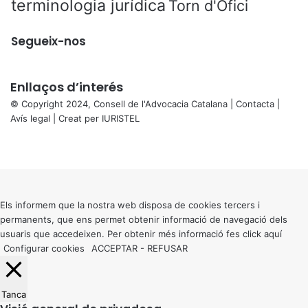
terminologia jurídica
Torn d'Ofici
Segueix-nos
Enllaços d’interés
© Copyright 2024, Consell de l'Advocacia Catalana |
Contacta
|
Avís legal
| Creat per
IURISTEL
X
Facebook
X
WhatsApp
Telegram
Viber
Back
to
top
button
Els informem que la nostra web disposa de cookies tercers i
permanents, que ens permet obtenir informació de navegació dels
usuaris que accedeixen. Per obtenir més informació fes click
aquí
Configurar cookies
ACCEPTAR
-
REFUSAR
Tanca