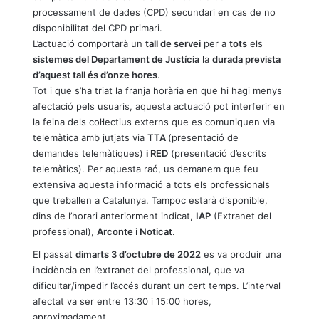
processament de dades (CPD) secundari en cas de no
disponibilitat del CPD primari.
L’actuació comportarà un
tall de servei
per a
tots
els
sistemes del Departament de Justícia
la
durada prevista
d’aquest tall és d’onze hores
.
Tot i que s’ha triat la franja horària en que hi hagi menys
afectació pels usuaris, aquesta actuació pot interferir en
la feina dels col·lectius externs que es comuniquen via
telemàtica amb jutjats via
TTA
(presentació de
demandes telemàtiques)
i RED
(presentació d’escrits
telemàtics). Per aquesta raó, us demanem que feu
extensiva aquesta informació a tots els professionals
que treballen a Catalunya. Tampoc estarà disponible,
dins de l’horari anteriorment indicat,
IAP
(Extranet del
professional),
Arconte
i
Noticat
.
El passat
dimarts 3 d’octubre de 2022
es va produir una
incidència en l’extranet del professional, que va
dificultar/impedir l’accés durant un cert temps. L’interval
afectat va ser entre 13:30 i 15:00 hores,
aproximadament.