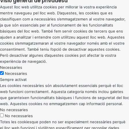
Visió general de privadesa
Aquest lloc web utilitza cookies per millorar la vostra experiència
mentre navegueu pel lloc web. D’aquestes, les cookies que es
classifiquen com a necessàries s’emmagatzemen al vostre navegador,
ja que són essencials per al funcionament de les funcionalitats
bàsiques del lloc web. També fem servir cookies de tercers que ens
ajuden a analitzar i entendre com utilitzeu aquest lloc web. Aquestes
cookies s’emmagatzemaran al vostre navegador només amb el vostre
consentiment. També teniu l’opció de desactivar aquestes cookies.
Però desactivar algunes d’aquestes cookies pot afectar la vostra
experiència de navegació.
Necessaries
Necessaries
Sempre activat
Les cookies necessàries són absolutament essencials perquè el lloc
web funcioni correctament. Aquesta categoria només inclou galetes
que garanteixen funcionalitats bàsiques i funcions de seguretat del lloc
web. Aquestes cookies no emmagatzemen cap informació personal.
No necessaries
No necessaries
Totes les cookiesque poden no ser especialment necessàries perquè
el lloc web funcioni i s’utilitzen específicament per recopilar dades