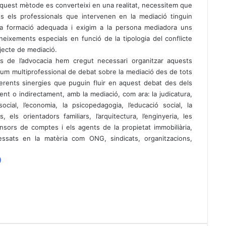
aquest mètode es converteixi en una realitat, necessitem que
ts els professionals que intervenen en la mediació tinguin
a formació adequada i exigim a la persona mediadora uns
neixements especials en funció de la tipologia del conflicte
jecte de mediació.
s de l’advocacia hem cregut necessari organitzar aquests
rum multiprofessional de debat sobre la mediació des de tots
diferents sinergies que puguin fluir en aquest debat des dels
ent o indirectament, amb la mediació, com ara: la judicatura,
social, l’economia, la psicopedagogia, l’educació social, la
 els orientadors familiars, l’arquitectura, l’enginyeria, les
censors de comptes i els agents de la propietat immobiliària,
ressats en la matèria com ONG, sindicats, organitzacions,
)