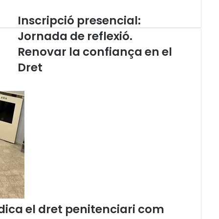
Inscripció presencial:
I
n
Jornada de reflexió.
s
Renovar la confiança en el
c
r
Dret
i
p
c
i
ó
p
r
e
s
e
n
c
i
a
ica el dret penitenciari com
l