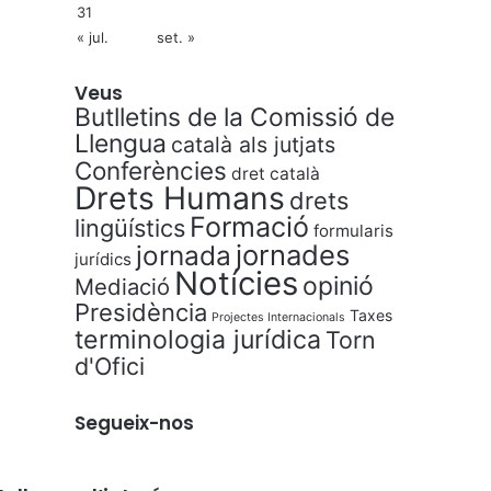
31
« jul.
set. »
Veus
Butlletins de la Comissió de
Llengua
català als jutjats
Conferències
dret català
Drets Humans
drets
Formació
lingüístics
formularis
jornades
jornada
jurídics
Notícies
opinió
Mediació
Presidència
Taxes
Projectes Internacionals
terminologia jurídica
Torn
d'Ofici
Segueix-nos