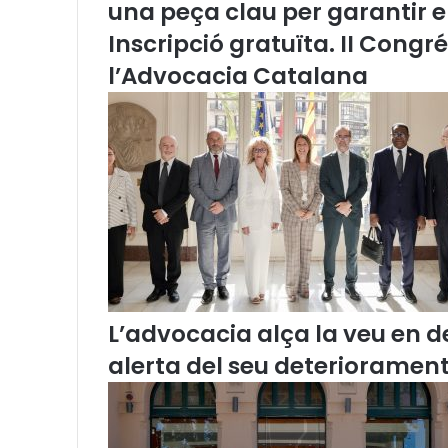
una peça clau per garantir 
a
d
Inscripció gratuïta. II Congr
’
l’Advocacia Catalana
e
s
c
r
i
t
s
j
u
d
i
c
i
L’advocacia alça la veu en de
a
alerta del seu deteriorament
l
s
2
0