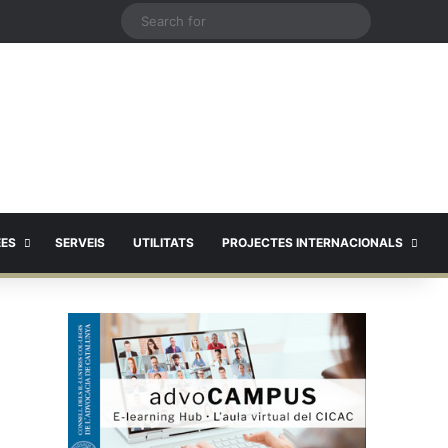
X
Search
for
EES
SERVEIS
UTILITATS
PROJECTES INTERNACIONALS