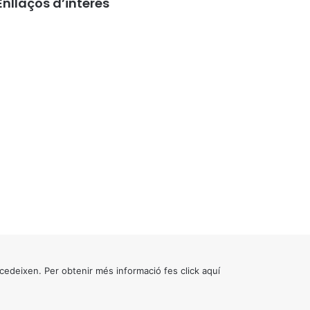
Enllaços d’interés
cedeixen. Per obtenir més informació fes click
aquí