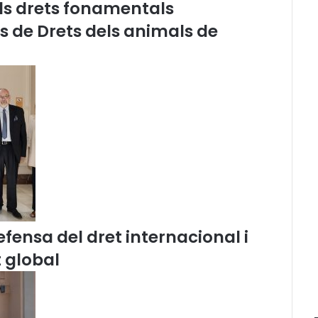
els drets fonamentals
:
J
és de Drets dels animals de
o
r
n
a
d
a
d
e
r
e
f
l
e
x
fensa del dret internacional i
i
 global
ó
.
R
e