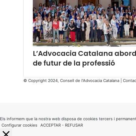
2
2
L’Advocacia Catalana aborda
de futur de la professió
© Copyright 2024, Consell de l'Advocacia Catalana |
Contac
X
Facebook
X
WhatsApp
Telegram
Viber
Back
to
top
button
Els informem que la nostra web disposa de cookies tercers i permanent
Configurar cookies
ACCEPTAR
-
REFUSAR