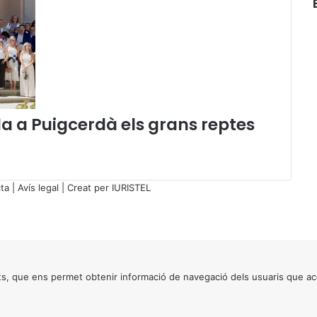
n
o
v
a
r
l
a
c
 a Puigcerdà els grans reptes
o
n
f
i
a
ta
|
Avís legal
| Creat per
IURISTEL
n
ç
a
e
n
e
s, que ens permet obtenir informació de navegació dels usuaris que ac
l
D
r