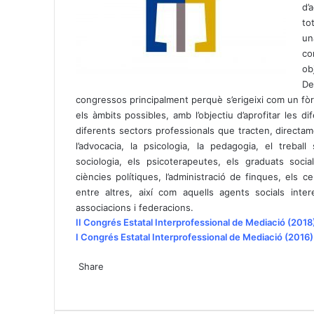
s
g
d’
A
r
to
p
a
un
p
m
co
ob
De
congressos principalment perquè s’erigeixi com un fò
els àmbits possibles, amb l’objectiu d’aprofitar les 
diferents sectors professionals que tracten, directam
l’advocacia, la psicologia, la pedagogia, el treball 
sociologia, els psicoterapeutes, els graduats socials,
ciències polítiques, l’administració de finques, els 
entre altres, així com aquells agents socials inte
associacions i federacions.
II Congrés Estatal Interprofessional de Mediació (2018
I Congrés Estatal Interprofessional de Mediació (2016)
X
W
T
Share
h
e
X
a
l
W
T
S
P
t
e
h
e
h
r
s
g
a
l
a
i