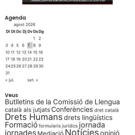
t
a
Agenda
l
a
agost 2026
p
Dl
Dt
Dc
Dj
Dv
Ds
Dg
r
1
2
à
3
4
5
6
7
8
9
c
10
11
12
13
14
15
16
t
17
18
19
20
21
22
23
i
24
25
26
27
28
29
30
c
31
a
« jul.
set. »
l
l
e
Veus
t
Butlletins de la Comissió de Llengua
r
Conferències
català als jutjats
dret català
a
Drets Humans
drets lingüístics
d
Formació
jornada
a
formularis jurídics
Notícies
jornades
opinió
Mediació