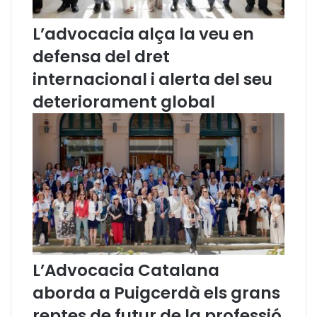
l
t
i
a
L’advocacia alça la veu en
b
t
defensa del dret
e
d
r
'
internacional i alerta del seu
t
e
deteriorament global
a
x
t
p
d
l
’
o
e
t
x
a
p
c
r
i
e
ó
s
s
s
e
i
x
L’Advocacia Catalana
ó
u
aborda a Puigcerdà els grans
i
a
l
l
reptes de futur de la professió