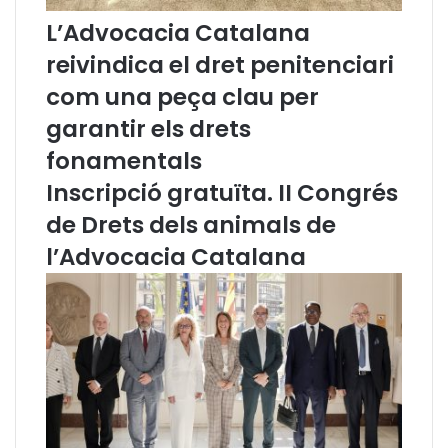
’
f
o
i
L’Advocacia Catalana
d
c
reivindica el dret penitenciari
i
d
i
e
com una peça clau per
d
p
garantir els drets
i
e
s
r
fonamentals
c
s
Inscripció gratuïta. II Congrés
r
o
i
n
de Drets dels animals de
m
e
l’Advocacia Catalana
i
s
n
a
a
m
c
b
i
f
ó
i
:
n
L
a
a
l
l
i