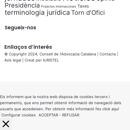
Presidència
Taxes
Projectes Internacionals
terminologia jurídica
Torn d'Ofici
Segueix-nos
Enllaços d’interés
© Copyright 2024, Consell de l'Advocacia Catalana |
Contacta
|
Avís legal
| Creat per
IURISTEL
X
Facebook
X
WhatsApp
Telegram
Viber
Back
to
top
button
Els informem que la nostra web disposa de cookies tercers i
permanents, que ens permet obtenir informació de navegació dels
usuaris que accedeixen. Per obtenir més informació fes click
aquí
Configurar cookies
ACCEPTAR
-
REFUSAR