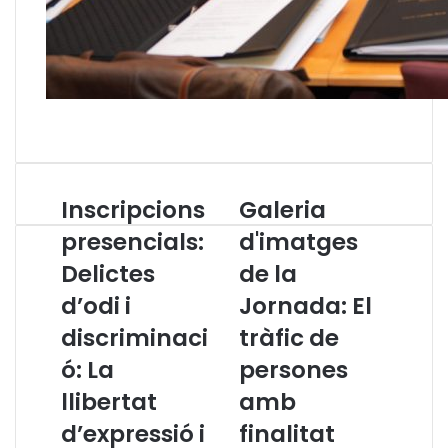
Inscripcions
Galeria
I
G
n
a
presencials:
d'imatges
s
l
Delictes
de la
c
e
r
r
d’odi i
Jornada: El
i
i
p
discriminaci
a
tràfic de
c
d
ó: La
persones
i
'
o
i
llibertat
amb
n
m
d’expressió i
finalitat
s
a