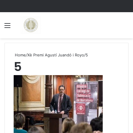
Menu
S
Home
/
Xè Premi Agustí Juandó i Royo
/
5
5