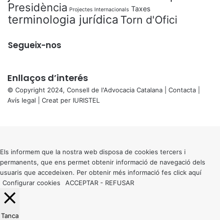
Presidència
Taxes
Projectes Internacionals
terminologia jurídica
Torn d'Ofici
Segueix-nos
Enllaços d’interés
© Copyright 2024, Consell de l'Advocacia Catalana |
Contacta
|
Avís legal
| Creat per
IURISTEL
X
Back
to
top
button
Els informem que la nostra web disposa de cookies tercers i
permanents, que ens permet obtenir informació de navegació dels
usuaris que accedeixen. Per obtenir més informació fes click
aquí
Configurar cookies
ACCEPTAR
-
REFUSAR
Tanca