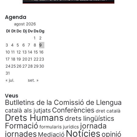
Agenda
agost 2026
Dl
Dt
Dc
Dj
Dv
Ds
Dg
1
2
3
4
5
6
7
8
9
10
11
12
13
14
15
16
17
18
19
20
21
22
23
24
25
26
27
28
29
30
31
« jul.
set. »
Veus
Butlletins de la Comissió de Llengua
Conferències
català als jutjats
dret català
Drets Humans
drets lingüístics
Formació
jornada
formularis jurídics
Notícies
jornades
opinió
Mediació