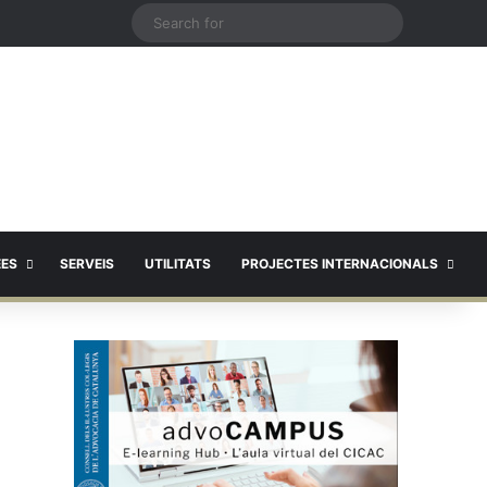
X
Search
for
EES
SERVEIS
UTILITATS
PROJECTES INTERNACIONALS