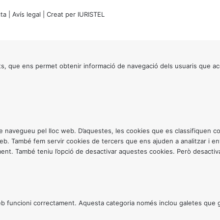
ta
|
Avís legal
| Creat per
IURISTEL
s, que ens permet obtenir informació de navegació dels usuaris que ac
ntre navegueu pel lloc web. D’aquestes, les cookies que es classifiquen
 web. També fem servir cookies de tercers que ens ajuden a analitzar i 
. També teniu l’opció de desactivar aquestes cookies. Però desactivar
 funcioni correctament. Aquesta categoria només inclou galetes que gar