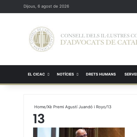
Dijous, 6 agost de 2026
EL CICAC
NOTÍCIES
DRETS HUMANS
SERVEI
Home
/
Xè Premi Agustí Juandó i Royo
/
13
13