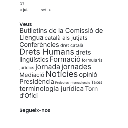
31
« jul.
set. »
Veus
Butlletins de la Comissió de
Llengua
català als jutjats
Conferències
dret català
Drets Humans
drets
Formació
lingüístics
formularis
jornades
jornada
jurídics
Notícies
opinió
Mediació
Presidència
Taxes
Projectes Internacionals
terminologia jurídica
Torn
d'Ofici
Segueix-nos