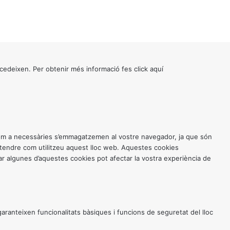
cedeixen. Per obtenir més informació fes click
aquí
 com a necessàries s’emmagatzemen al vostre navegador, ja que són
entendre com utilitzeu aquest lloc web. Aquestes cookies
 algunes d’aquestes cookies pot afectar la vostra experiència de
anteixen funcionalitats bàsiques i funcions de seguretat del lloc