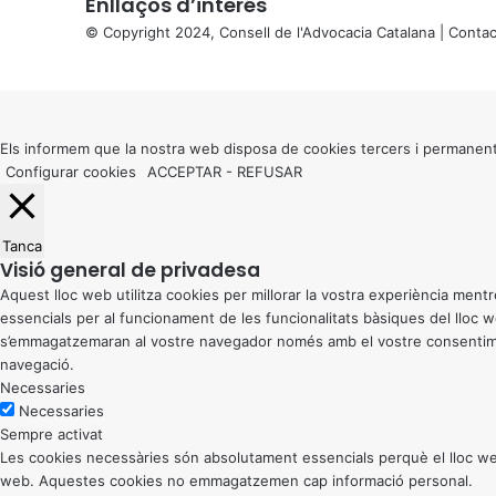
Enllaços d’interés
© Copyright 2024, Consell de l'Advocacia Catalana |
Contac
X
Back
to
top
button
Els informem que la nostra web disposa de cookies tercers i permanent
Configurar cookies
ACCEPTAR
-
REFUSAR
Tanca
Visió general de privadesa
Aquest lloc web utilitza cookies per millorar la vostra experiència me
essencials per al funcionament de les funcionalitats bàsiques del lloc
s’emmagatzemaran al vostre navegador només amb el vostre consentiment
navegació.
Necessaries
Necessaries
Sempre activat
Les cookies necessàries són absolutament essencials perquè el lloc web
web. Aquestes cookies no emmagatzemen cap informació personal.