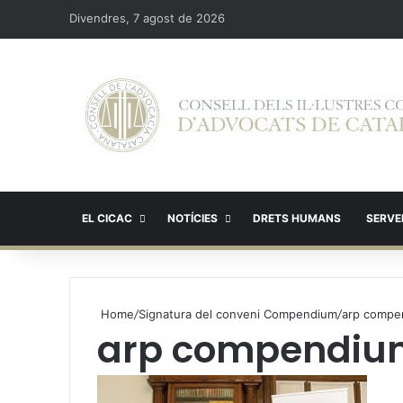
Divendres, 7 agost de 2026
EL CICAC
NOTÍCIES
DRETS HUMANS
SERVEI
Home
/
Signatura del conveni Compendium
/
arp compe
arp compendiu