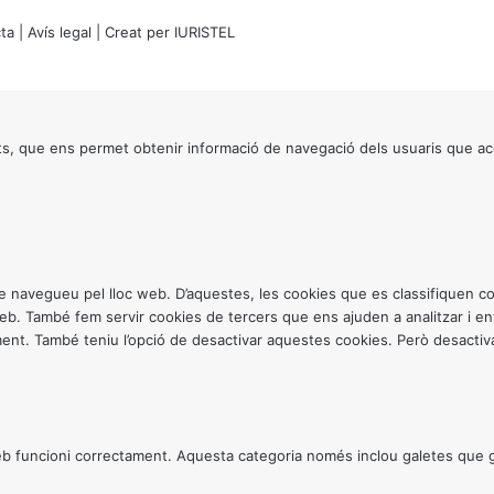
ta
|
Avís legal
| Creat per
IURISTEL
s, que ens permet obtenir informació de navegació dels usuaris que ac
ntre navegueu pel lloc web. D’aquestes, les cookies que es classifiquen
 web. També fem servir cookies de tercers que ens ajuden a analitzar i 
. També teniu l’opció de desactivar aquestes cookies. Però desactivar
 funcioni correctament. Aquesta categoria només inclou galetes que gar