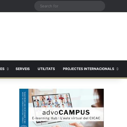
X
Search
for
EES
SERVEIS
UTILITATS
PROJECTES INTERNACIONALS