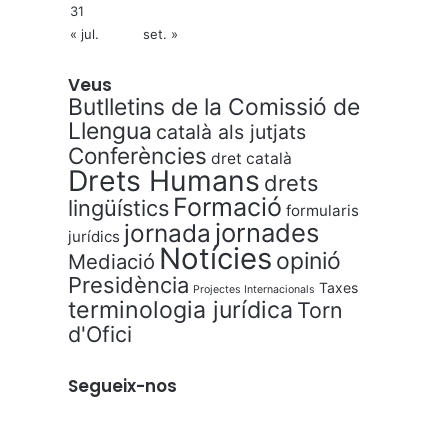
31
« jul.
set. »
Veus
Butlletins de la Comissió de
Llengua
català als jutjats
Conferències
dret català
Drets Humans
drets
Formació
lingüístics
formularis
jornades
jornada
jurídics
Notícies
opinió
Mediació
Presidència
Taxes
Projectes Internacionals
terminologia jurídica
Torn
d'Ofici
Segueix-nos