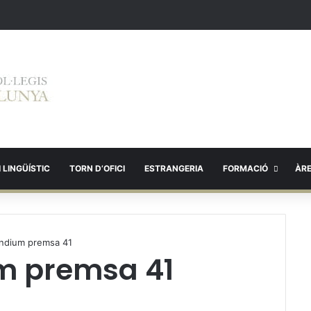
 LINGÜÍSTIC
TORN D’OFICI
ESTRANGERIA
FORMACIÓ
ÀR
ndium premsa 41
m premsa 41