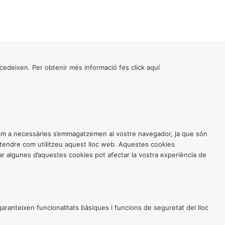
cedeixen. Per obtenir més informació fes click
aquí
 com a necessàries s’emmagatzemen al vostre navegador, ja que són
entendre com utilitzeu aquest lloc web. Aquestes cookies
 algunes d’aquestes cookies pot afectar la vostra experiència de
anteixen funcionalitats bàsiques i funcions de seguretat del lloc