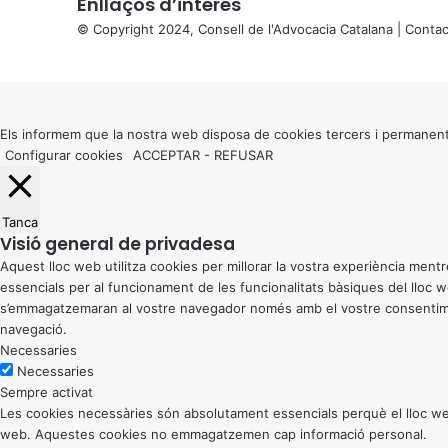
Enllaços d’interés
© Copyright 2024, Consell de l'Advocacia Catalana |
Contac
X
Back
to
top
button
Els informem que la nostra web disposa de cookies tercers i permanent
Configurar cookies
ACCEPTAR
-
REFUSAR
Tanca
Visió general de privadesa
Aquest lloc web utilitza cookies per millorar la vostra experiència me
essencials per al funcionament de les funcionalitats bàsiques del lloc
s’emmagatzemaran al vostre navegador només amb el vostre consentiment
navegació.
Necessaries
Necessaries
Sempre activat
Les cookies necessàries són absolutament essencials perquè el lloc web
web. Aquestes cookies no emmagatzemen cap informació personal.