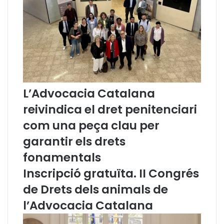
'
s
A
t
d
í
v
J
o
u
c
a
a
n
c
d
L’Advocacia Catalana
i
ó
a
i
reivindica el dret penitenciari
C
R
com una peça clau per
a
o
t
y
garantir els drets
a
o
fonamentals
l
a
Inscripció gratuïta. II Congrés
n
a
de Drets dels animals de
2
l’Advocacia Catalana
0
2