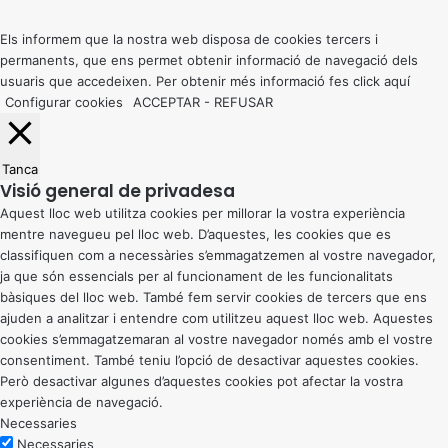
top
button
Els informem que la nostra web disposa de cookies tercers i
permanents, que ens permet obtenir informació de navegació dels
usuaris que accedeixen. Per obtenir més informació fes click
aquí
Configurar cookies
ACCEPTAR
-
REFUSAR
Tanca
Visió general de privadesa
Aquest lloc web utilitza cookies per millorar la vostra experiència
mentre navegueu pel lloc web. D’aquestes, les cookies que es
classifiquen com a necessàries s’emmagatzemen al vostre navegador,
ja que són essencials per al funcionament de les funcionalitats
bàsiques del lloc web. També fem servir cookies de tercers que ens
ajuden a analitzar i entendre com utilitzeu aquest lloc web. Aquestes
cookies s’emmagatzemaran al vostre navegador només amb el vostre
consentiment. També teniu l’opció de desactivar aquestes cookies.
Però desactivar algunes d’aquestes cookies pot afectar la vostra
experiència de navegació.
Necessaries
Necessaries