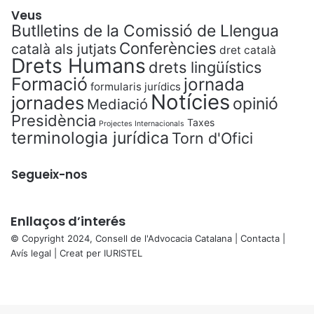
Veus
Butlletins de la Comissió de Llengua
Conferències
català als jutjats
dret català
Drets Humans
drets lingüístics
Formació
jornada
formularis jurídics
Notícies
jornades
opinió
Mediació
Presidència
Taxes
Projectes Internacionals
terminologia jurídica
Torn d'Ofici
Segueix-nos
Enllaços d’interés
© Copyright 2024, Consell de l'Advocacia Catalana |
Contacta
|
Avís legal
| Creat per
IURISTEL
X
Facebook
X
WhatsApp
Telegram
Viber
Back
to