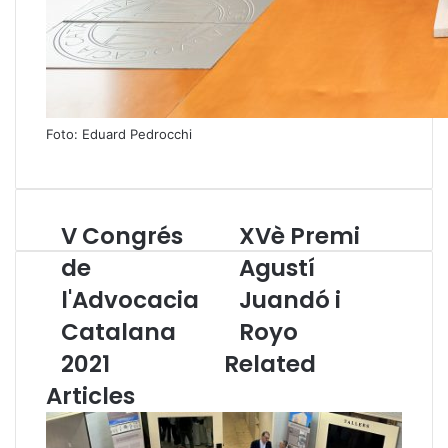
Foto: Eduard Pedrocchi
V Congrés
XVè Premi
V
X
C
V
de
Agustí
o
è
l'Advocacia
Juandó i
n
P
g
r
Catalana
Royo
r
e
é
2021
Related
m
s
i
Articles
d
A
e
g
l
u