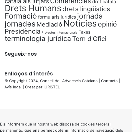
Conferències
català als jutjats
dret català
Drets Humans
drets lingüístics
Formació
jornada
formularis jurídics
Notícies
jornades
opinió
Mediació
Presidència
Taxes
Projectes Internacionals
terminologia jurídica
Torn d'Ofici
Segueix-nos
Enllaços d’interés
© Copyright 2024, Consell de l'Advocacia Catalana |
Contacta
|
Avís legal
| Creat per
IURISTEL
X
Facebook
X
WhatsApp
Telegram
Viber
Back
to
top
button
Els informem que la nostra web disposa de cookies tercers i
permanents, que ens permet obtenir informació de navegació dels