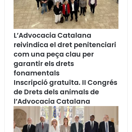
s
o
a
c
l
a
t
t
r
s
L’Advocacia Catalana
e
d
reivindica el dret penitenciari
s
e
T
com una peça clau per
a
garantir els drets
r
r
fonamentals
a
Inscripció gratuïta. II Congrés
g
o
de Drets dels animals de
n
a
l’Advocacia Catalana