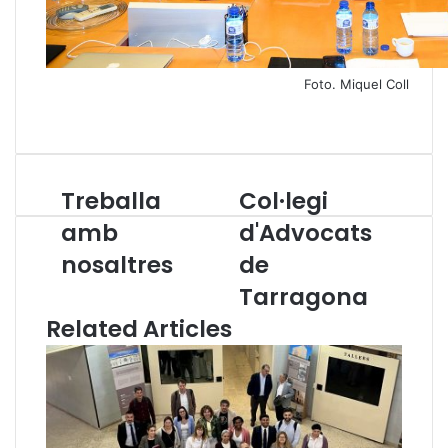
Foto. Miquel Coll
Treballa
Col·legi
T
C
r
o
amb
d'Advocats
e
l
nosaltres
de
b
·
a
l
Tarragona
l
e
Related Articles
l
g
a
i
a
d
m
'
b
A
n
d
o
v