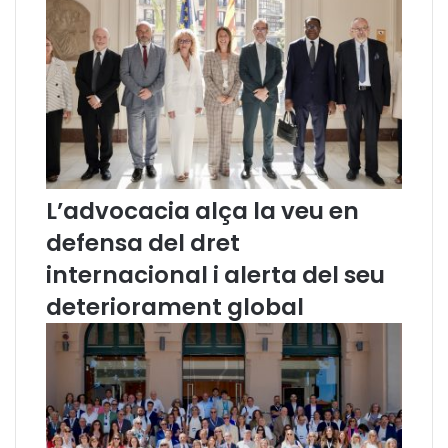
a
x
c
c
i
m
ó
.
S
r
.
D
a
L’advocacia alça la veu en
v
i
defensa del dret
d
R
internacional i alerta del seu
o
deteriorament global
c
a
m
o
r
a