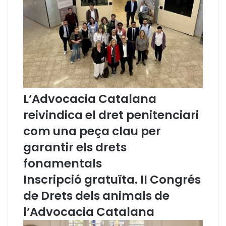
r
s
m
i
a
ó
t
d
i
e
v
l
e
n
s
o
.
u
L’Advocacia Catalana
À
C
r
o
reivindica el dret penitenciari
e
n
com una peça clau per
a
s
d
e
garantir els drets
e
l
C
l
fonamentals
o
e
Inscripció gratuïta. II Congrés
m
r
u
,
de Drets dels animals de
n
l
l’Advocacia Catalana
i
’
c
E