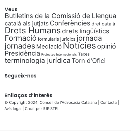
Veus
Butlletins de la Comissió de Llengua
Conferències
català als jutjats
dret català
Drets Humans
drets lingüístics
Formació
jornada
formularis jurídics
Notícies
jornades
opinió
Mediació
Presidència
Taxes
Projectes Internacionals
terminologia jurídica
Torn d'Ofici
Segueix-nos
Enllaços d’interés
© Copyright 2024, Consell de l'Advocacia Catalana |
Contacta
|
Avís legal
| Creat per
IURISTEL
X
Facebook
X
WhatsApp
Telegram
Viber
Back