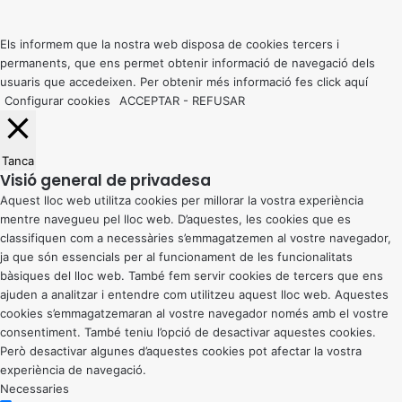
to
top
button
Els informem que la nostra web disposa de cookies tercers i
permanents, que ens permet obtenir informació de navegació dels
usuaris que accedeixen. Per obtenir més informació fes click
aquí
Configurar cookies
ACCEPTAR
-
REFUSAR
Tanca
Visió general de privadesa
Aquest lloc web utilitza cookies per millorar la vostra experiència
mentre navegueu pel lloc web. D’aquestes, les cookies que es
classifiquen com a necessàries s’emmagatzemen al vostre navegador,
ja que són essencials per al funcionament de les funcionalitats
bàsiques del lloc web. També fem servir cookies de tercers que ens
ajuden a analitzar i entendre com utilitzeu aquest lloc web. Aquestes
cookies s’emmagatzemaran al vostre navegador només amb el vostre
consentiment. També teniu l’opció de desactivar aquestes cookies.
Però desactivar algunes d’aquestes cookies pot afectar la vostra
experiència de navegació.
Necessaries