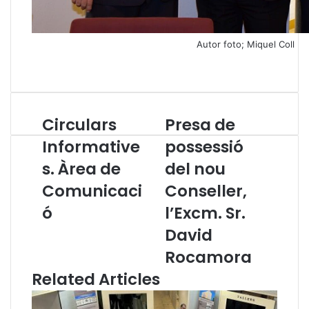
Autor foto; Miquel Coll
Circulars
Presa de
C
P
i
r
Informative
possessió
r
e
s. Àrea de
del nou
c
s
u
a
Comunicaci
Conseller,
l
d
a
ó
e
l’Excm. Sr.
r
p
David
s
o
I
s
Rocamora
n
s
Related Articles
f
e
o
s