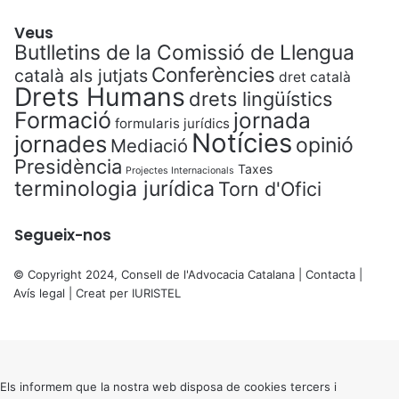
Veus
Butlletins de la Comissió de Llengua
Conferències
català als jutjats
dret català
Drets Humans
drets lingüístics
Formació
jornada
formularis jurídics
Notícies
jornades
opinió
Mediació
Presidència
Taxes
Projectes Internacionals
terminologia jurídica
Torn d'Ofici
Segueix-nos
© Copyright 2024, Consell de l'Advocacia Catalana |
Contacta
|
Avís legal
| Creat per
IURISTEL
X
Back
to
top
button
Els informem que la nostra web disposa de cookies tercers i