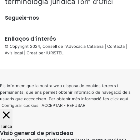
terminologia jurídica
Torn d'Ofici
Segueix-nos
Enllaços d’interés
© Copyright 2024, Consell de l'Advocacia Catalana |
Contacta
|
Avís legal
| Creat per
IURISTEL
X
Back
to
top
button
Els informem que la nostra web disposa de cookies tercers i
permanents, que ens permet obtenir informació de navegació dels
usuaris que accedeixen. Per obtenir més informació fes click
aquí
Configurar cookies
ACCEPTAR
-
REFUSAR
Tanca
Visió general de privadesa