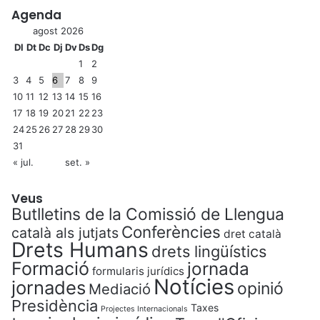
Agenda
agost 2026
Dl
Dt
Dc
Dj
Dv
Ds
Dg
1
2
3
4
5
6
7
8
9
10
11
12
13
14
15
16
17
18
19
20
21
22
23
24
25
26
27
28
29
30
31
« jul.
set. »
Veus
Butlletins de la Comissió de Llengua
Conferències
català als jutjats
dret català
Drets Humans
drets lingüístics
Formació
jornada
formularis jurídics
Notícies
jornades
opinió
Mediació
Presidència
Taxes
Projectes Internacionals