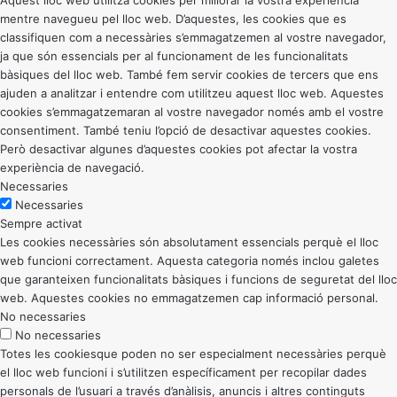
Aquest lloc web utilitza cookies per millorar la vostra experiència
mentre navegueu pel lloc web. D’aquestes, les cookies que es
classifiquen com a necessàries s’emmagatzemen al vostre navegador,
ja que són essencials per al funcionament de les funcionalitats
bàsiques del lloc web. També fem servir cookies de tercers que ens
ajuden a analitzar i entendre com utilitzeu aquest lloc web. Aquestes
cookies s’emmagatzemaran al vostre navegador només amb el vostre
consentiment. També teniu l’opció de desactivar aquestes cookies.
Però desactivar algunes d’aquestes cookies pot afectar la vostra
experiència de navegació.
Necessaries
Necessaries
Sempre activat
Les cookies necessàries són absolutament essencials perquè el lloc
web funcioni correctament. Aquesta categoria només inclou galetes
que garanteixen funcionalitats bàsiques i funcions de seguretat del lloc
web. Aquestes cookies no emmagatzemen cap informació personal.
No necessaries
No necessaries
Totes les cookiesque poden no ser especialment necessàries perquè
el lloc web funcioni i s’utilitzen específicament per recopilar dades
personals de l’usuari a través d’anàlisis, anuncis i altres continguts