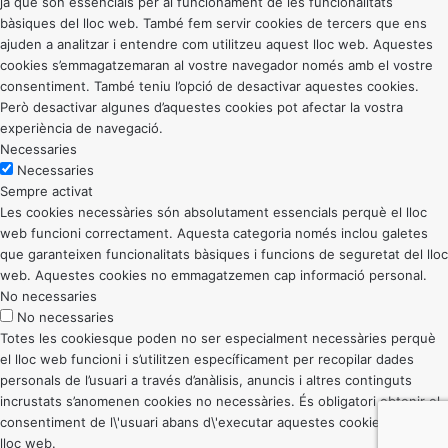
ja que són essencials per al funcionament de les funcionalitats
bàsiques del lloc web. També fem servir cookies de tercers que ens
ajuden a analitzar i entendre com utilitzeu aquest lloc web. Aquestes
cookies s’emmagatzemaran al vostre navegador només amb el vostre
consentiment. També teniu l’opció de desactivar aquestes cookies.
Però desactivar algunes d’aquestes cookies pot afectar la vostra
experiència de navegació.
Necessaries
Necessaries
Sempre activat
Les cookies necessàries són absolutament essencials perquè el lloc
web funcioni correctament. Aquesta categoria només inclou galetes
que garanteixen funcionalitats bàsiques i funcions de seguretat del lloc
web. Aquestes cookies no emmagatzemen cap informació personal.
No necessaries
No necessaries
Totes les cookiesque poden no ser especialment necessàries perquè
el lloc web funcioni i s’utilitzen específicament per recopilar dades
personals de l’usuari a través d’anàlisis, anuncis i altres continguts
incrustats s’anomenen cookies no necessàries. És obligatori obtenir el
consentiment de l\'usuari abans d\'executar aquestes cookies al vostre
lloc web.