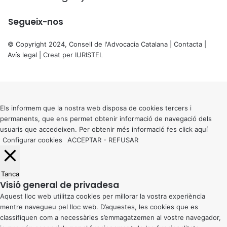
Segueix-nos
© Copyright 2024, Consell de l'Advocacia Catalana |
Contacta
|
Avís legal
| Creat per
IURISTEL
X
Back
to
top
button
Els informem que la nostra web disposa de cookies tercers i
permanents, que ens permet obtenir informació de navegació dels
usuaris que accedeixen. Per obtenir més informació fes click
aquí
Configurar cookies
ACCEPTAR
-
REFUSAR
Tanca
Visió general de privadesa
Aquest lloc web utilitza cookies per millorar la vostra experiència
mentre navegueu pel lloc web. D’aquestes, les cookies que es
classifiquen com a necessàries s’emmagatzemen al vostre navegador,