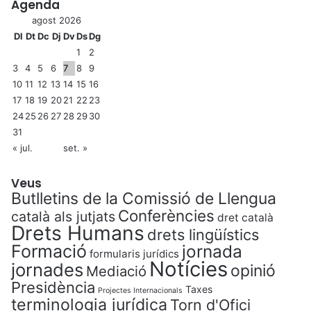
Agenda
agost 2026
Dl
Dt
Dc
Dj
Dv
Ds
Dg
1
2
3
4
5
6
7
8
9
10
11
12
13
14
15
16
17
18
19
20
21
22
23
24
25
26
27
28
29
30
31
« jul.
set. »
Veus
Butlletins de la Comissió de Llengua
Conferències
català als jutjats
dret català
Drets Humans
drets lingüístics
Formació
jornada
formularis jurídics
Notícies
jornades
opinió
Mediació
Presidència
Taxes
Projectes Internacionals
terminologia jurídica
Torn d'Ofici