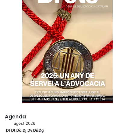
Agenda
agost 2026
Dl
Dt
Dc
Dj
Dv
Ds
Dg