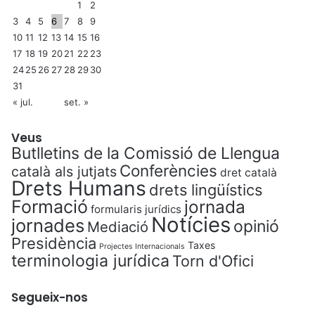
1
2
3
4
5
6
7
8
9
10
11
12
13
14
15
16
17
18
19
20
21
22
23
24
25
26
27
28
29
30
31
« jul.
set. »
Veus
Butlletins de la Comissió de Llengua
Conferències
català als jutjats
dret català
Drets Humans
drets lingüístics
Formació
jornada
formularis jurídics
Notícies
jornades
opinió
Mediació
Presidència
Taxes
Projectes Internacionals
terminologia jurídica
Torn d'Ofici
Segueix-nos