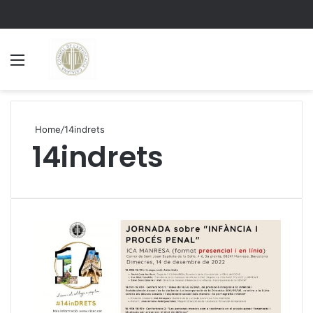
Menu
S
Home
/
14indrets
14indrets