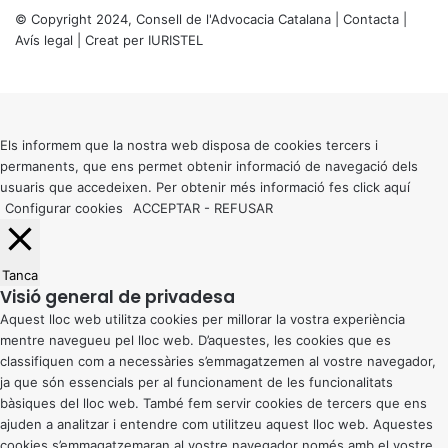
© Copyright 2024, Consell de l'Advocacia Catalana |
Contacta
|
Avís legal
| Creat per
IURISTEL
X
Back
to
top
button
Els informem que la nostra web disposa de cookies tercers i
permanents, que ens permet obtenir informació de navegació dels
usuaris que accedeixen. Per obtenir més informació fes click
aquí
Configurar cookies
ACCEPTAR
-
REFUSAR
Tanca
Visió general de privadesa
Aquest lloc web utilitza cookies per millorar la vostra experiència
mentre navegueu pel lloc web. D’aquestes, les cookies que es
classifiquen com a necessàries s’emmagatzemen al vostre navegador,
ja que són essencials per al funcionament de les funcionalitats
bàsiques del lloc web. També fem servir cookies de tercers que ens
ajuden a analitzar i entendre com utilitzeu aquest lloc web. Aquestes
cookies s’emmagatzemaran al vostre navegador només amb el vostre