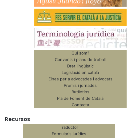
Qui som?
Convenis i plans de treball
Dret lingüístic
Legislació en català
Eines per a advocades i advocats
Premis i jornades
Butlletins
Pla de Foment de Català
Contacta
Recursos
Traductor
Formularis jurídics