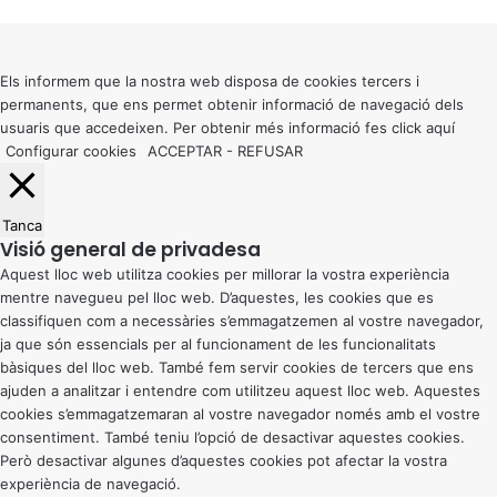
Back
to
top
button
Els informem que la nostra web disposa de cookies tercers i
permanents, que ens permet obtenir informació de navegació dels
usuaris que accedeixen. Per obtenir més informació fes click
aquí
Configurar cookies
ACCEPTAR
-
REFUSAR
Tanca
Visió general de privadesa
Aquest lloc web utilitza cookies per millorar la vostra experiència
mentre navegueu pel lloc web. D’aquestes, les cookies que es
classifiquen com a necessàries s’emmagatzemen al vostre navegador,
ja que són essencials per al funcionament de les funcionalitats
bàsiques del lloc web. També fem servir cookies de tercers que ens
ajuden a analitzar i entendre com utilitzeu aquest lloc web. Aquestes
cookies s’emmagatzemaran al vostre navegador només amb el vostre
consentiment. També teniu l’opció de desactivar aquestes cookies.
Però desactivar algunes d’aquestes cookies pot afectar la vostra
experiència de navegació.