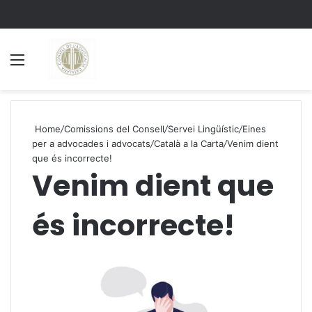
Menu
S
Home
/
Comissions del Consell
/
Servei Lingüístic
/
Eines
per a advocades i advocats
/
Català a la Carta
/
Venim dient
que és incorrecte!
Venim dient que
és incorrecte!