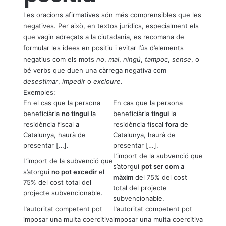
Les oracions afirmatives són més comprensibles que les
negatives. Per això, en textos jurídics, especialment els
que vagin adreçats a la ciutadania, es recomana de
formular les idees en positiu i evitar l’ús d’elements
negatius com els mots
no
,
mai
,
ningú
,
tampoc
,
sense
, o
bé verbs que duen una càrrega negativa com
desestimar
,
impedir
o
excloure
.
Exemples:
En el cas que la persona
En cas que la persona
beneficiària
no tingui
la
beneficiària
tingui
la
residència fiscal
a
residència fiscal
fora
de
Catalunya, haurà de
Catalunya, haurà de
presentar […].
presentar […].
L’import de la subvenció que
L’import de la subvenció que
s’atorgui
pot ser com a
s’atorgui
no pot excedir
el
màxim
del 75% del cost
75% del cost total del
total del projecte
projecte subvencionable.
subvencionable.
L’autoritat competent pot
L’autoritat competent pot
imposar una multa coercitiva
imposar una multa coercitiva