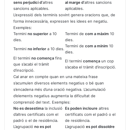
sens perjudici d’
altres
al marge d’
altres sancions
sancions aplicables.
aplicables.
L’expressió dels terminis sovint genera oracions que, de
forma innecessària, expressen les idees en negatiu.
Exemples:
Termini
no superior
a 10
Termini de
com a màxim
10
dies.
dies.
Termini de
com a mínim
10
Termini
no inferior
a 10 dies.
dies.
El termini
no comença
fins
El termini
comença
un cop
que s’acabi el tràmit
s’acaba el tràmit d’inscripció.
d’inscripció.
Cal anar en compte quan en una mateixa frase
s’acumulen diversos elements negatius o bé quan
s’encadena més d’una oració negativa. L’acumulació
d’elements negatius augmenta la dificultat de
comprensió del text. Exemples:
No es desestima
la inclusió
Es poden incloure
altres
d’altres certificats com el
certificats com el padró o el
padró o el de residència.
de residència.
L’agrupació
no es pot
L’agrupació
es pot dissoldre