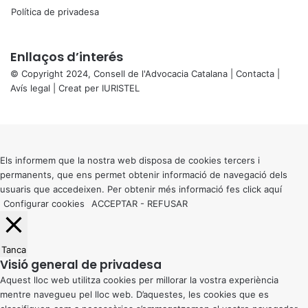
Política de privadesa
Enllaços d’interés
© Copyright 2024, Consell de l'Advocacia Catalana |
Contacta
|
Avís legal
| Creat per
IURISTEL
X
Back
to
top
button
Els informem que la nostra web disposa de cookies tercers i
permanents, que ens permet obtenir informació de navegació dels
usuaris que accedeixen. Per obtenir més informació fes click
aquí
Configurar cookies
ACCEPTAR
-
REFUSAR
Tanca
Visió general de privadesa
Aquest lloc web utilitza cookies per millorar la vostra experiència
mentre navegueu pel lloc web. D’aquestes, les cookies que es