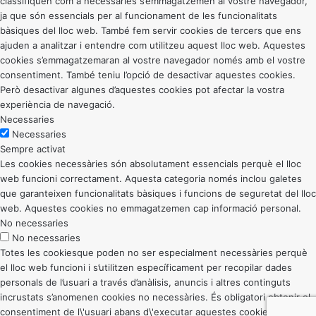
classifiquen com a necessàries s’emmagatzemen al vostre navegador,
ja que són essencials per al funcionament de les funcionalitats
bàsiques del lloc web. També fem servir cookies de tercers que ens
ajuden a analitzar i entendre com utilitzeu aquest lloc web. Aquestes
cookies s’emmagatzemaran al vostre navegador només amb el vostre
consentiment. També teniu l’opció de desactivar aquestes cookies.
Però desactivar algunes d’aquestes cookies pot afectar la vostra
experiència de navegació.
Necessaries
Necessaries
Sempre activat
Les cookies necessàries són absolutament essencials perquè el lloc
web funcioni correctament. Aquesta categoria només inclou galetes
que garanteixen funcionalitats bàsiques i funcions de seguretat del lloc
web. Aquestes cookies no emmagatzemen cap informació personal.
No necessaries
No necessaries
Totes les cookiesque poden no ser especialment necessàries perquè
el lloc web funcioni i s’utilitzen específicament per recopilar dades
personals de l’usuari a través d’anàlisis, anuncis i altres continguts
incrustats s’anomenen cookies no necessàries. És obligatori obtenir el
consentiment de l\'usuari abans d\'executar aquestes cookies al vostre