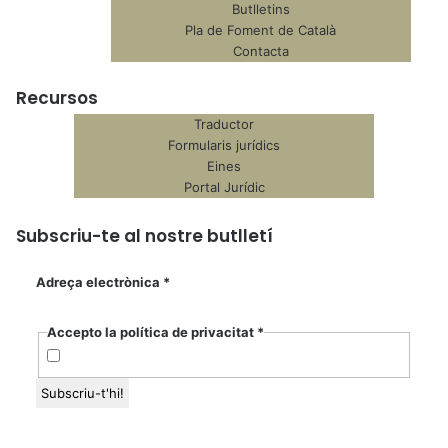
Butlletins
Pla de Foment de Català
Contacta
Recursos
Traductor
Formularis jurídics
Eines
Portal Jurídic
Subscriu-te al nostre butlletí
Adreça electrònica
*
Accepto la política de privacitat
*