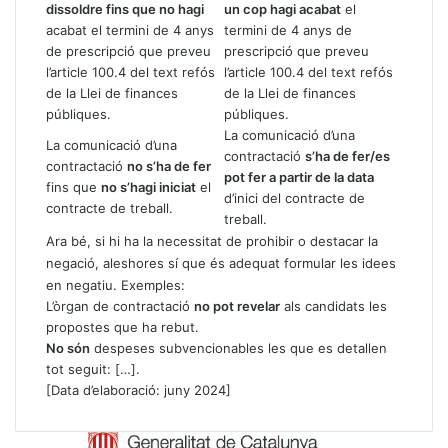
dissoldre fins que no hagi
un cop hagi acabat
el
acabat el termini de 4 anys
termini de 4 anys de
de prescripció que preveu
prescripció que preveu
l’article 100.4 del text refós
l’article 100.4 del text refós
de la Llei de finances
de la Llei de finances
públiques.
públiques.
La comunicació d’una
La comunicació d’una
contractació
s’ha de fer/es
contractació
no s’ha de fer
pot fer a partir de la data
fins que
no s’hagi iniciat
el
d’inici del contracte de
contracte de treball.
treball.
Ara bé, si hi ha la necessitat de prohibir o destacar la
negació, aleshores sí que és adequat formular les idees
en negatiu. Exemples:
L’òrgan de contractació
no pot revelar
als candidats les
propostes que ha rebut.
No són
despeses subvencionables les que es detallen
tot seguit: […].
[Data d’elaboració: juny 2024]