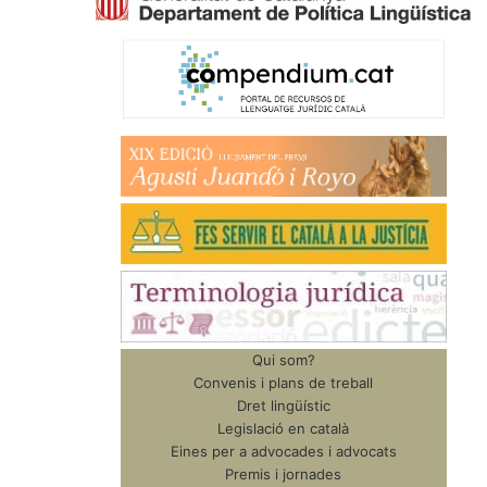
Qui som?
Convenis i plans de treball
Dret lingüístic
Legislació en català
Eines per a advocades i advocats
Premis i jornades