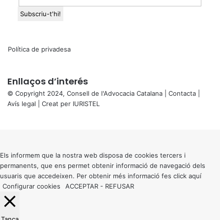
Política de privadesa
Enllaços d’interés
© Copyright 2024, Consell de l'Advocacia Catalana |
Contacta
|
Avís legal
| Creat per
IURISTEL
X
Back
to
top
button
Els informem que la nostra web disposa de cookies tercers i
permanents, que ens permet obtenir informació de navegació dels
usuaris que accedeixen. Per obtenir més informació fes click
aquí
Configurar cookies
ACCEPTAR
-
REFUSAR
Tanca