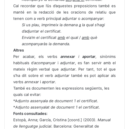
Cal recordar que l’ús d’aquestes preposicions també es
manté en la redacció de les oracions de relatiu que
tenen com a verb principal
adjuntar
o
acompanyar
:
Si us plau, imprimeix la demana
a
la qual s’hagi
d’adjuntar el certificat.
Envia’m el certificat
amb
el qual /
amb
què
acompanyaràs la demanda.
Altres
Per acabar, els verbs
annexar
i
aportar
, sinònims
habituals d’
acompanyar
i
adjuntar
, es fan servir amb el
mateix règim verbal que
adjuntar
. Per tant, tot el que
s’ha dit sobre el verb
adjuntar
també es pot aplicar als
verbs
annexar
i
aportar
.
També es documenten les expressions següents, les
quals cal evitar:
*A
djunto assenyala de document 1 el certificat
.
*
Adjunto assenyalat de document 1 el certificat
.
Fonts consultades:
Estopà, Anna; García, Cristina [coord.] (2003).
Manual
de llenguatge judicial
. Barcelona: Generalitat de