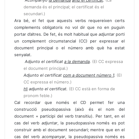
demanda és el principal; el certificat és el
secundari.)
Ara bé, el fet que aquests verbs requereixen certs
complements obligatoris no vol dir que no en puguin
portar d’altres. De fet, és molt habitual que
adjuntar
porti
un complement circumstancial (CC) per expressar el
document principal o el número amb què ha estat
senyalat.
Adjunto el certificat
a la demanda
.
(El CC expressa
el document principal.)
Adjunto el certificat
com a document número 1
.
(El
CC expressa el número.)
Hi
adjunto el certificat.
(El CC està en forma de
pronom feble.)
Cal recordar que només el CD permet fer una
construcció pseudopassiva (això és el nom del
document + participi del verb transitiu). Per tant, en el
cas del verb
adjuntar
, la pseudopassiva només es pot
construir amb el document secundari; mentre que en el
cas del verb
acompanyar
, la pseudopassiva només es