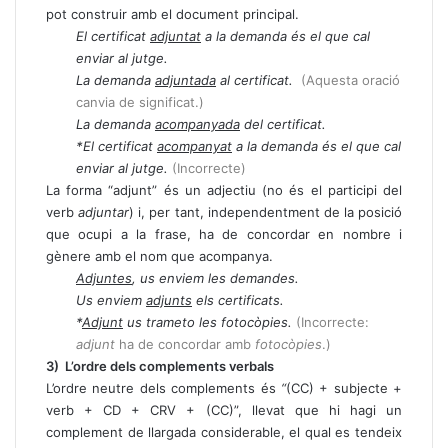
pot construir amb el document principal.
El certificat
adjuntat
a la demanda és el que cal
enviar al jutge.
La demanda
adjuntada
al certificat.
(Aquesta oració
canvia de significat.)
La demanda
acompanyada
del certificat.
*El certificat
acompanyat
a la demanda és el que cal
enviar al jutge.
(Incorrecte)
La forma “adjunt” és un adjectiu (no és el participi del
verb
adjuntar
) i, per tant, independentment de la posició
que ocupi a la frase, ha de concordar en nombre i
gènere amb el nom que acompanya.
Adjuntes
, us enviem les demandes.
Us enviem
adjunts
els certificats.
*
Adjunt
us trameto les fotocòpies.
(Incorrecte:
adjunt
ha de concordar amb
fotocòpies
.)
3) L’ordre dels complements verbals
L’ordre neutre dels complements és
“
(CC) + subjecte +
verb + CD + CRV + (CC)”, llevat que hi hagi un
complement de llargada considerable, el qual es tendeix