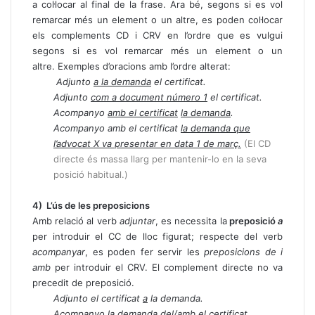
a col·locar al final de la frase. Ara bé, segons si es vol
remarcar més un element o un altre, es poden col·locar
els complements CD i CRV en l’ordre que es vulgui
segons si es vol remarcar més un element o un
altre. Exemples d’oracions amb l’ordre alterat:
Adjunto
a la demanda
el certificat.
Adjunto
com a document número 1
el certificat.
Acompanyo
amb el certificat
la demanda
.
Acompanyo amb el certificat
la demanda que
l’advocat X va presentar en data 1 de març.
(El CD
directe és massa llarg per mantenir-lo en la seva
posició habitual.)
4) L’ús de les preposicions
Amb relació al verb
adjuntar
, es necessita la
preposició
a
per introduir el CC de lloc figurat; respecte del verb
acompanyar
, es poden fer servir les
preposicions de i
amb
per introduir el CRV. El complement directe no va
precedit de preposició.
Adjunto el certificat
a
la demanda.
Acompanyo la demanda
del
/
amb el
certificat.