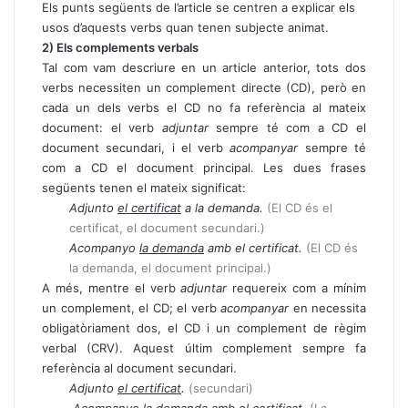
Els punts següents de l’article se centren a explicar els
usos d’aquests verbs quan tenen subjecte animat.
2) Els complements verbals
Tal com vam descriure en un article anterior, tots dos
verbs necessiten un complement directe (CD), però en
cada un dels verbs el CD no fa referència al mateix
document: el verb
adjuntar
sempre té com a CD el
document secundari, i el verb
acompanyar
sempre té
com a CD el document principal. Les dues frases
següents tenen el mateix significat:
Adjunto
el certificat
a la demanda.
(El CD és el
certificat, el document secundari.)
Acompanyo
la demanda
amb el certificat.
(El CD és
la demanda, el document principal.)
A més, mentre el verb
adjuntar
requereix com a mínim
un complement, el CD; el verb
acompanyar
en necessita
obligatòriament dos, el CD i un complement de règim
verbal (CRV). Aquest últim complement sempre fa
referència al document secundari.
Adjunto
el certificat
.
(secundari)
Acompanyo
la demanda
amb el certificat
.
(La