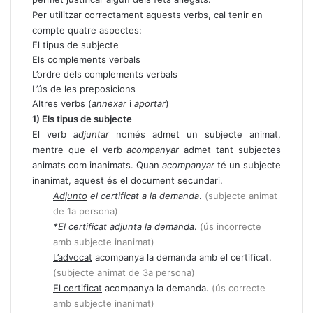
Per utilitzar correctament aquests verbs, cal tenir en
compte quatre aspectes:
El tipus de subjecte
Els complements verbals
L’ordre dels complements verbals
L’ús de les preposicions
Altres verbs (
annexar
i
aportar
)
1) Els tipus de subjecte
El verb
adjuntar
només admet un subjecte animat,
mentre que el verb
acompanyar
admet tant subjectes
animats com inanimats. Quan
acompanyar
té un subjecte
inanimat, aquest és el document secundari.
Adjunto
el certificat a la demanda
.
(subjecte animat
de 1a persona)
*
El certificat
adjunta la demanda
.
(ús incorrecte
amb subjecte inanimat)
L’advocat
acompanya la demanda amb el certificat.
(subjecte animat de 3a persona)
El certificat
acompanya la demanda.
(ús correcte
amb subjecte inanimat)