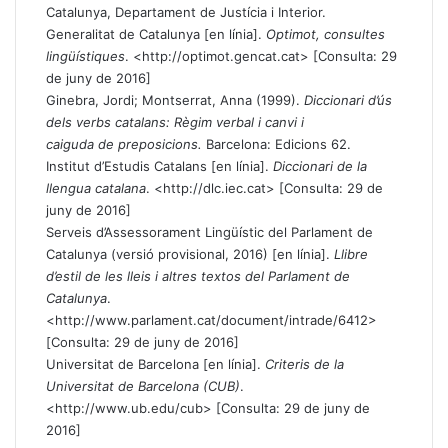
Catalunya, Departament de Justícia i Interior.
Generalitat de Catalunya [en línia].
Optimot, consultes
lingüístiques
. <
http://optimot.gencat.cat
> [Consulta: 29
de juny de 2016]
Ginebra, Jordi; Montserrat, Anna (1999).
Diccionari d’ús
dels verbs catalans: Règim verbal i canvi i
caiguda de preposicions.
Barcelona: Edicions 62.
Institut d’Estudis Catalans [en línia].
Diccionari de la
llengua catalana
. <http://dlc.iec.cat> [Consulta: 29 de
juny de 2016]
Serveis d’Assessorament Lingüístic del Parlament de
Catalunya (versió provisional, 2016) [en línia].
Llibre
d’estil de les lleis i altres textos del Parlament de
Catalunya
.
<
http://www.parlament.cat/document/intrade/6412
>
[Consulta: 29 de juny de 2016]
Universitat de Barcelona [en línia].
Criteris de la
Universitat de Barcelona (CUB)
.
<
http://www.ub.edu/cub
> [Consulta: 29 de juny de
2016]