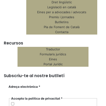
Dret lingüístic
Legislació en català
Eines per a advocades i advocats
Premis i jornades
Butlletins
Pla de Foment de Català
Contacta
Recursos
Traductor
Formularis jurídics
Eines
Portal Jurídic
Subscriu-te al nostre butlletí
Adreça electrònica
*
Accepto la política de privacitat
*