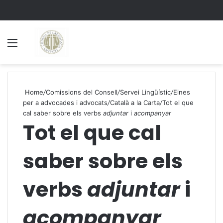
Menu
S
Home
/
Comissions del Consell
/
Servei Lingüístic
/
Eines
per a advocades i advocats
/
Català a la Carta
/
Tot el que
cal saber sobre els verbs
adjuntar
i
acompanyar
Tot el que cal
saber sobre els
verbs
adjuntar
i
acompanyar