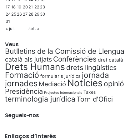
17
18
19
20
21
22
23
24
25
26
27
28
29
30
31
« jul.
set. »
Veus
Butlletins de la Comissió de Llengua
Conferències
català als jutjats
dret català
Drets Humans
drets lingüístics
Formació
jornada
formularis jurídics
Notícies
jornades
opinió
Mediació
Presidència
Taxes
Projectes Internacionals
terminologia jurídica
Torn d'Ofici
Segueix-nos
Enllaços d’interés