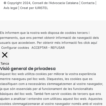
© Copyright 2024, Consell de l'Advocacia Catalana |
Contacta
|
Avís legal
| Creat per
IURISTEL
X
Back
to
top
button
Els informem que la nostra web disposa de cookies tercers i
permanents, que ens permet obtenir informació de navegació dels
usuaris que accedeixen. Per obtenir més informació fes click
aquí
Configurar cookies
ACCEPTAR
-
REFUSAR
Tanca
Visió general de privadesa
Aquest lloc web utilitza cookies per millorar la vostra experiència
mentre navegueu pel lloc web. D’aquestes, les cookies que es
classifiquen com a necessàries s’emmagatzemen al vostre navegador,
ja que són essencials per al funcionament de les funcionalitats
bàsiques del lloc web. També fem servir cookies de tercers que ens
ajuden a analitzar i entendre com utilitzeu aquest lloc web. Aquestes
cookies s’emmagatzemaran al vostre navegador només amb el vostre