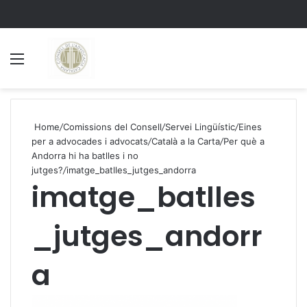
Menu
S
Home
/
Comissions del Consell
/
Servei Lingüístic
/
Eines
per a advocades i advocats
/
Català a la Carta
/
Per què a
Andorra hi ha batlles i no
jutges?
/
imatge_batlles_jutges_andorra
imatge_batlles
_jutges_andorr
a