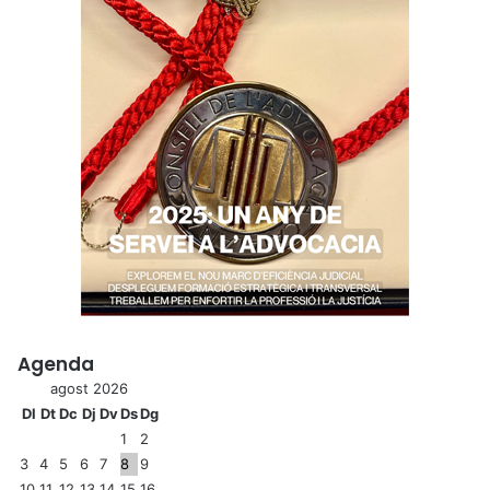
Agenda
agost 2026
Dl
Dt
Dc
Dj
Dv
Ds
Dg
1
2
3
4
5
6
7
8
9
10
11
12
13
14
15
16