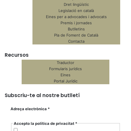
Dret lingüístic
Legislació en català
Eines per a advocades i advocats
Premis i jornades
Butlletins
Pla de Foment de Català
Contacta
Recursos
Traductor
Formularis jurídics
Eines
Portal Jurídic
Subscriu-te al nostre butlletí
Adreça electrònica
*
Accepto la política de privacitat
*