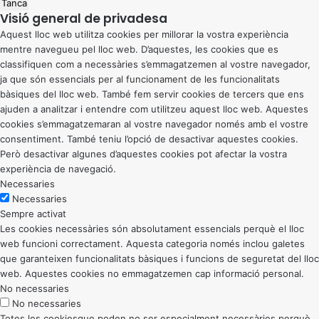
Tanca
Visió general de privadesa
Aquest lloc web utilitza cookies per millorar la vostra experiència
mentre navegueu pel lloc web. D’aquestes, les cookies que es
classifiquen com a necessàries s’emmagatzemen al vostre navegador,
ja que són essencials per al funcionament de les funcionalitats
bàsiques del lloc web. També fem servir cookies de tercers que ens
ajuden a analitzar i entendre com utilitzeu aquest lloc web. Aquestes
cookies s’emmagatzemaran al vostre navegador només amb el vostre
consentiment. També teniu l’opció de desactivar aquestes cookies.
Però desactivar algunes d’aquestes cookies pot afectar la vostra
experiència de navegació.
Necessaries
Necessaries
Sempre activat
Les cookies necessàries són absolutament essencials perquè el lloc
web funcioni correctament. Aquesta categoria només inclou galetes
que garanteixen funcionalitats bàsiques i funcions de seguretat del lloc
web. Aquestes cookies no emmagatzemen cap informació personal.
No necessaries
No necessaries
Totes les cookiesque poden no ser especialment necessàries perquè