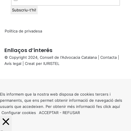
Política de privadesa
Enllaços d’interés
© Copyright 2024, Consell de l'Advocacia Catalana |
Contacta
|
Avís legal
| Creat per
IURISTEL
X
Back
to
top
button
Els informem que la nostra web disposa de cookies tercers i
permanents, que ens permet obtenir informació de navegació dels
usuaris que accedeixen. Per obtenir més informació fes click
aquí
Configurar cookies
ACCEPTAR
-
REFUSAR