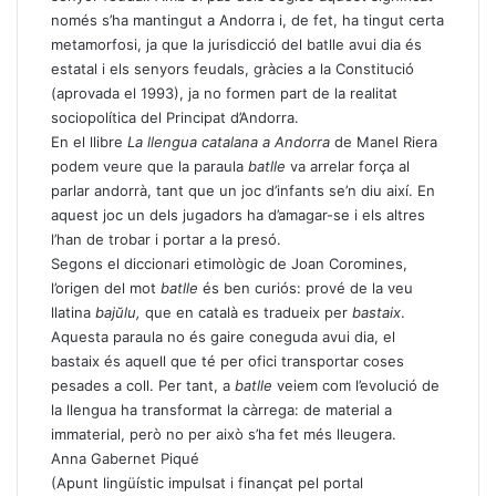
només s’ha mantingut a Andorra i, de fet, ha tingut certa
metamorfosi, ja que la jurisdicció del batlle avui dia és
estatal i els senyors feudals, gràcies a la Constitució
(aprovada el 1993), ja no formen part de la realitat
sociopolítica del Principat d’Andorra.
En el llibre
La llengua catalana a Andorra
de Manel Riera
podem veure que la paraula
batlle
va arrelar força al
parlar andorrà, tant que un joc d’infants se’n diu així. En
aquest joc un dels jugadors ha d’amagar-se i els altres
l’han de trobar i portar a la presó.
Segons el diccionari etimològic de Joan Coromines,
l’origen del mot
batlle
és ben curiós: prové de la veu
llatina
bajŭlu,
que en català es tradueix per
bastaix
.
Aquesta paraula no és gaire coneguda avui dia, el
bastaix és aquell que té per ofici transportar coses
pesades a coll. Per tant, a
batlle
veiem com l’evolució de
la llengua ha transformat la càrrega: de material a
immaterial, però no per això s’ha fet més lleugera.
Anna Gabernet Piqué
(Apunt lingüístic impulsat i finançat pel portal