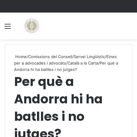
Menu
S
Home
/
Comissions del Consell
/
Servei Lingüístic
/
Eines
per a advocades i advocats
/
Català a la Carta
/
Per què a
Andorra hi ha batlles i no jutges?
Per què a
Andorra hi ha
batlles i no
jutges?