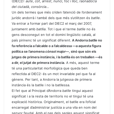
(DIEC2):
aute
,
cot
,
arrest
,
nunci
,
foc i lloc
,
raonador/a
del ciutadà
,
consòrcia
…
Un dels termes que més criden l’atenció de l’ordenament
jurídic andorrà i també dels que més s’utilitzen és
batlle
.
Va entrar a formar part del DIEC2 el març del 2007,
juntament amb
batllia
. Tot i que el terme
batlle
no és
gens desconegut en tot el domini lingüístic català, al
país pirinenc té un significat diferent.
A Andorra
batlle
no
fa referència a l’alcalde o a l’alcaldessa —a aquesta figura
política se l’anomena
cònsol major—
, sinó que són els
jutges de primera instància, i la batllia és on treballen —és
a dir, el jutjat de primera instància
. A més, aquest terme
té una particularitat morfològica que queda ben
reflectida al DIEC2: és un mot invariable pel que fa al
gènere. Per tant, a Andorra la jutgessa de primera
instància és la batlle i no la batllessa.
El fet que al Principat d’Andorra
batlle
tingui aquest
significat i a la resta de territoris no el tingui té una
explicació històrica. Originalment, el batlle era l’oficial
encarregat d’administrar justícia a una vila en nom del
senyor feudal. Amb el pas dels segles aquest significat