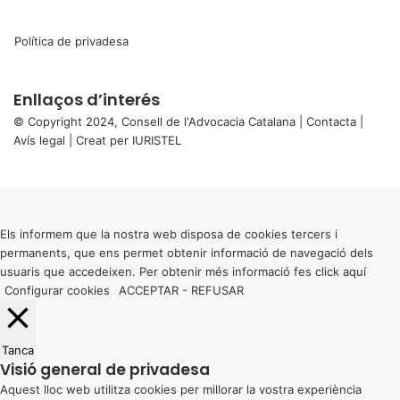
Política de privadesa
Enllaços d’interés
© Copyright 2024, Consell de l'Advocacia Catalana |
Contacta
|
Avís legal
| Creat per
IURISTEL
X
Back
to
top
button
Els informem que la nostra web disposa de cookies tercers i
permanents, que ens permet obtenir informació de navegació dels
usuaris que accedeixen. Per obtenir més informació fes click
aquí
Configurar cookies
ACCEPTAR
-
REFUSAR
Tanca
Visió general de privadesa
Aquest lloc web utilitza cookies per millorar la vostra experiència