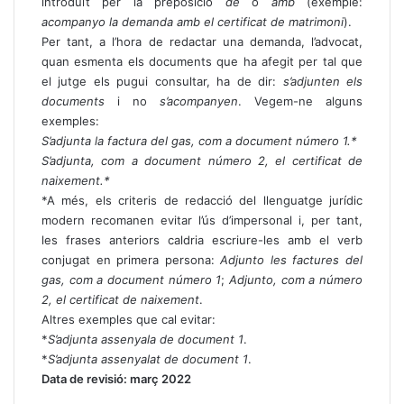
introduït per la preposició
de
o
amb
(exemple:
acompanyo la demanda amb el certificat de matrimoni
).
Per tant, a l’hora de redactar una demanda, l’advocat,
quan esmenta els documents que ha afegit per tal que
el jutge els pugui consultar, ha de dir:
s’adjunten els
documents
i no
s’acompanyen
. Vegem-ne alguns
exemples:
S’adjunta la factura del gas, com a document número 1.*
S’adjunta, com a document número 2, el certificat de
naixement.*
*A més, els criteris de redacció del llenguatge jurídic
modern recomanen evitar l’ús d’impersonal i, per tant,
les frases anteriors caldria escriure-les amb el verb
conjugat en primera persona:
Adjunto les factures del
gas, com a document número 1
;
Adjunto, com a número
2, el certificat de naixement
.
Altres exemples que cal evitar:
*
S’adjunta assenyala de document 1
.
*
S’adjunta assenyalat de document 1
.
Data de revisió: març 2022