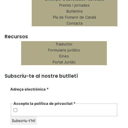
Premis i jornades
Butlletins
Pla de Foment de Català
Contacta
Recursos
Traductor
Formularis jurídics
Eines
Portal Jurídic
Subscriu-te al nostre butlletí
Adreça electrònica
*
Accepto la política de privacitat
*