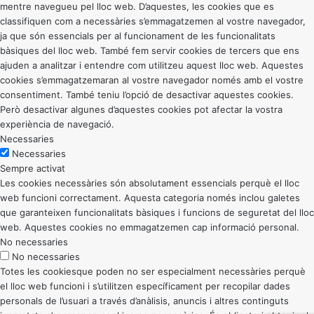
mentre navegueu pel lloc web. D’aquestes, les cookies que es
classifiquen com a necessàries s’emmagatzemen al vostre navegador,
ja que són essencials per al funcionament de les funcionalitats
bàsiques del lloc web. També fem servir cookies de tercers que ens
ajuden a analitzar i entendre com utilitzeu aquest lloc web. Aquestes
cookies s’emmagatzemaran al vostre navegador només amb el vostre
consentiment. També teniu l’opció de desactivar aquestes cookies.
Però desactivar algunes d’aquestes cookies pot afectar la vostra
experiència de navegació.
Necessaries
Necessaries
Sempre activat
Les cookies necessàries són absolutament essencials perquè el lloc
web funcioni correctament. Aquesta categoria només inclou galetes
que garanteixen funcionalitats bàsiques i funcions de seguretat del lloc
web. Aquestes cookies no emmagatzemen cap informació personal.
No necessaries
No necessaries
Totes les cookiesque poden no ser especialment necessàries perquè
el lloc web funcioni i s’utilitzen específicament per recopilar dades
personals de l’usuari a través d’anàlisis, anuncis i altres continguts