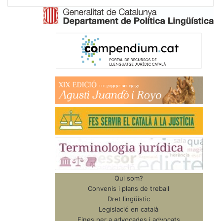
Qui som?
Convenis i plans de treball
Dret lingüístic
Legislació en català
Eines per a advocades i advocats