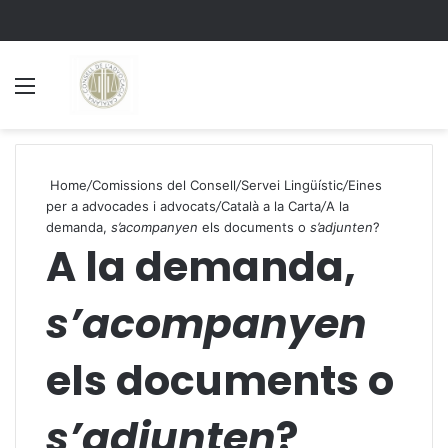
Menu
S
Home
/
Comissions del Consell
/
Servei Lingüístic
/
Eines
per a advocades i advocats
/
Català a la Carta
/
A la
demanda,
s’acompanyen
els documents o
s’adjunten
?
A la demanda,
s’acompanyen
els documents o
s’adjunten
?