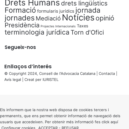
Drets Humans
drets lingüístics
Formació
jornada
formularis jurídics
Notícies
jornades
opinió
Mediació
Presidència
Taxes
Projectes Internacionals
terminologia jurídica
Torn d'Ofici
Segueix-nos
Enllaços d’interés
© Copyright 2024, Consell de l'Advocacia Catalana |
Contacta
|
Avís legal
| Creat per
IURISTEL
X
Back
to
top
button
Els informem que la nostra web disposa de cookies tercers i
permanents, que ens permet obtenir informació de navegació dels
usuaris que accedeixen. Per obtenir més informació fes click
aquí
Configurar cookies
ACCEPTAR
-
REFUSAR