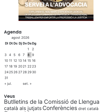
Agenda
agost 2026
Dl
Dt
Dc
Dj
Dv
Ds
Dg
1
2
3
4
5
6
7
8
9
10
11
12
13
14
15
16
17
18
19
20
21
22
23
24
25
26
27
28
29
30
31
« jul.
set. »
Veus
Butlletins de la Comissió de Llengua
Conferències
català als jutjats
dret català