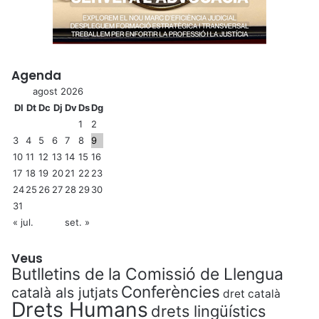
Agenda
agost 2026
Dl
Dt
Dc
Dj
Dv
Ds
Dg
1
2
3
4
5
6
7
8
9
10
11
12
13
14
15
16
17
18
19
20
21
22
23
24
25
26
27
28
29
30
31
« jul.
set. »
Veus
Butlletins de la Comissió de Llengua
Conferències
català als jutjats
dret català
Drets Humans
drets lingüístics