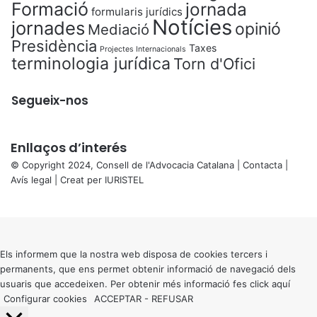
Formació
jornada
formularis jurídics
Notícies
jornades
opinió
Mediació
Presidència
Taxes
Projectes Internacionals
terminologia jurídica
Torn d'Ofici
Segueix-nos
Enllaços d’interés
© Copyright 2024, Consell de l'Advocacia Catalana |
Contacta
|
Avís legal
| Creat per
IURISTEL
X
Back
to
top
button
Els informem que la nostra web disposa de cookies tercers i
permanents, que ens permet obtenir informació de navegació dels
usuaris que accedeixen. Per obtenir més informació fes click
aquí
Configurar cookies
ACCEPTAR
-
REFUSAR