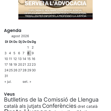
Agenda
agost 2026
Dl
Dt
Dc
Dj
Dv
Ds
Dg
1
2
3
4
5
6
7
8
9
10
11
12
13
14
15
16
17
18
19
20
21
22
23
24
25
26
27
28
29
30
31
« jul.
set. »
Veus
Butlletins de la Comissió de Llengua
Conferències
català als jutjats
dret català