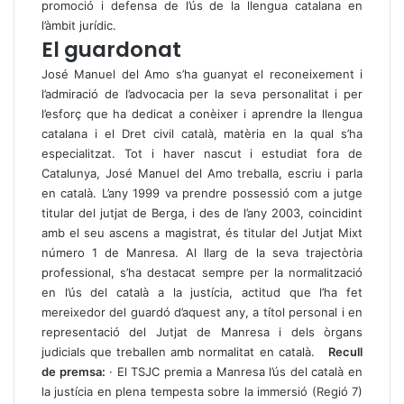
promoció i defensa de l’ús de la llengua catalana en
l’àmbit jurídic.
El guardonat
José Manuel del Amo s’ha guanyat el reconeixement i
l’admiració de l’advocacia per la seva personalitat i per
l’esforç que ha dedicat a conèixer i aprendre la llengua
catalana i el Dret civil català, matèria en la qual s’ha
especialitzat. Tot i haver nascut i estudiat fora de
Catalunya, José Manuel del Amo treballa, escriu i parla
en català. L’any 1999 va prendre possessió com a jutge
titular del jutjat de Berga, i des de l’any 2003, coincidint
amb el seu ascens a magistrat, és titular del Jutjat Mixt
número 1 de Manresa. Al llarg de la seva trajectòria
professional, s’ha destacat sempre per la normalització
en l’ús del català a la justícia, actitud que l’ha fet
mereixedor del guardó d’aquest any, a títol personal i en
representació del Jutjat de Manresa i dels òrgans
judicials que treballen amb normalitat en català.
Recull
de premsa:
·
El TSJC premia a Manresa l’ús del català en
la justícia en plena tempesta sobre la immersió
(Regió 7)