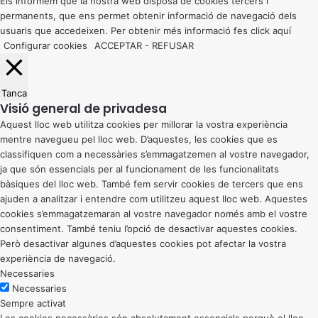
button
Els informem que la nostra web disposa de cookies tercers i
permanents, que ens permet obtenir informació de navegació dels
usuaris que accedeixen. Per obtenir més informació fes click
aquí
Configurar cookies
ACCEPTAR
-
REFUSAR
Tanca
Visió general de privadesa
Aquest lloc web utilitza cookies per millorar la vostra experiència
mentre navegueu pel lloc web. D’aquestes, les cookies que es
classifiquen com a necessàries s’emmagatzemen al vostre navegador,
ja que són essencials per al funcionament de les funcionalitats
bàsiques del lloc web. També fem servir cookies de tercers que ens
ajuden a analitzar i entendre com utilitzeu aquest lloc web. Aquestes
cookies s’emmagatzemaran al vostre navegador només amb el vostre
consentiment. També teniu l’opció de desactivar aquestes cookies.
Però desactivar algunes d’aquestes cookies pot afectar la vostra
experiència de navegació.
Necessaries
Necessaries
Sempre activat
Les cookies necessàries són absolutament essencials perquè el lloc