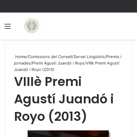
Menu
S
Home
/
Comissions del Consell
/
Servei Lingüístic
/
Premis i
jornades
/
Premi Agustí Juandó i Royo
/
VIIIè Premi Agustí
Juandó i Royo (2013)
VIIIè Premi
Agustí Juandó i
Royo (2013)