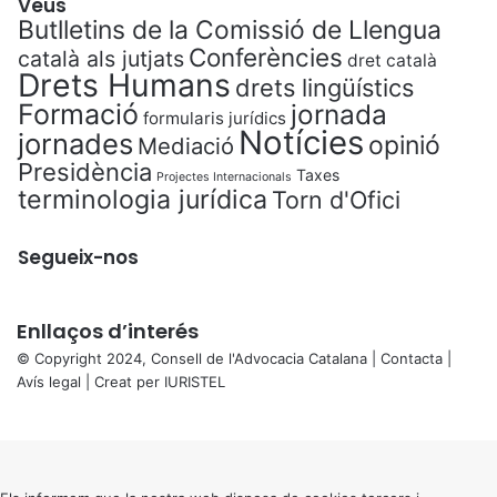
Veus
Butlletins de la Comissió de Llengua
Conferències
català als jutjats
dret català
Drets Humans
drets lingüístics
Formació
jornada
formularis jurídics
Notícies
jornades
opinió
Mediació
Presidència
Taxes
Projectes Internacionals
terminologia jurídica
Torn d'Ofici
Segueix-nos
Enllaços d’interés
© Copyright 2024, Consell de l'Advocacia Catalana |
Contacta
|
Avís legal
| Creat per
IURISTEL
X
Back
to
top