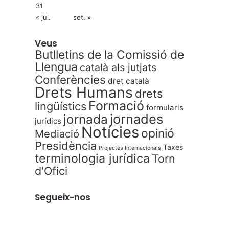
31
« jul.
set. »
Veus
Butlletins de la Comissió de
Llengua
català als jutjats
Conferències
dret català
Drets Humans
drets
Formació
lingüístics
formularis
jornades
jornada
jurídics
Notícies
opinió
Mediació
Presidència
Taxes
Projectes Internacionals
terminologia jurídica
Torn
d'Ofici
Segueix-nos