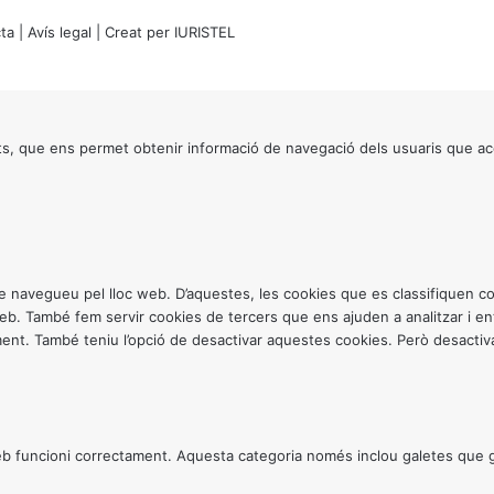
ta
|
Avís legal
| Creat per
IURISTEL
s, que ens permet obtenir informació de navegació dels usuaris que ac
ntre navegueu pel lloc web. D’aquestes, les cookies que es classifiquen
 web. També fem servir cookies de tercers que ens ajuden a analitzar i 
. També teniu l’opció de desactivar aquestes cookies. Però desactivar
 funcioni correctament. Aquesta categoria només inclou galetes que gar