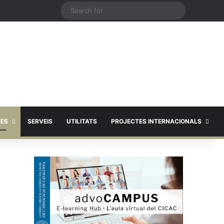
X
Search
for
EES
SERVEIS
UTILITATS
PROJECTES INTERNACIONALS