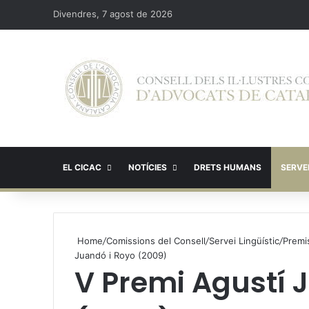
Divendres, 7 agost de 2026
EL CICAC
NOTÍCIES
DRETS HUMANS
SERVEI
Home
/
Comissions del Consell
/
Servei Lingüístic
/
Premis
Juandó i Royo (2009)
V Premi Agustí 