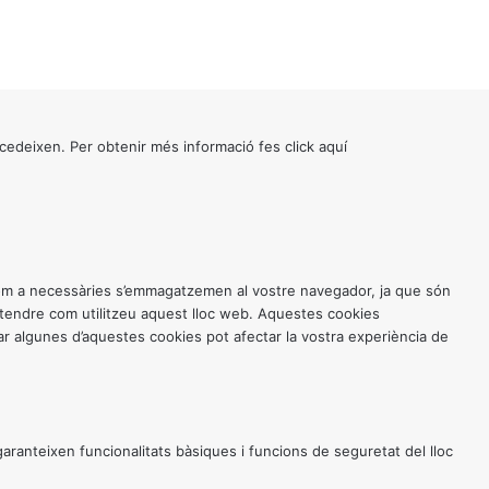
cedeixen. Per obtenir més informació fes click
aquí
 com a necessàries s’emmagatzemen al vostre navegador, ja que són
entendre com utilitzeu aquest lloc web. Aquestes cookies
 algunes d’aquestes cookies pot afectar la vostra experiència de
anteixen funcionalitats bàsiques i funcions de seguretat del lloc