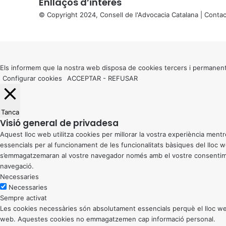
Enllaços d’interés
© Copyright 2024, Consell de l'Advocacia Catalana |
Contac
X
Back
to
top
button
Els informem que la nostra web disposa de cookies tercers i permanent
Configurar cookies
ACCEPTAR
-
REFUSAR
Tanca
Visió general de privadesa
Aquest lloc web utilitza cookies per millorar la vostra experiència me
essencials per al funcionament de les funcionalitats bàsiques del lloc
s’emmagatzemaran al vostre navegador només amb el vostre consentiment
navegació.
Necessaries
Necessaries
Sempre activat
Les cookies necessàries són absolutament essencials perquè el lloc web
web. Aquestes cookies no emmagatzemen cap informació personal.