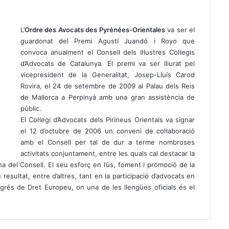
L’
Ordre des Avocats des Pyrénées-Orientales
va ser el
guardonat del Premi Agustí Juandó i Royo que
convoca anualment el Consell dels Il·lustres Col·legis
d’Advocats de Catalunya. El premi va ser lliurat pel
vicepresident de la Generalitat, Josep-Lluís Carod
Rovira, el 24 de setembre de 2009 al Palau dels Reis
de Mallorca a Perpinyà amb una gran assistència de
públic.
El Col·legi d’Advocats dels Pirineus Orientals va signar
el 12 d’octubre de 2006 un conveni de col·laboració
amb el Consell per tal de dur a terme nombroses
activitats conjuntament, entre les quals cal destacar la
a del Consell. El seu esforç en l’ús, foment i promoció de la
 resultat, entre d’altres, tant en la participació d’advocats en
ngrés de Dret Europeu, on una de les llengües oficials és el