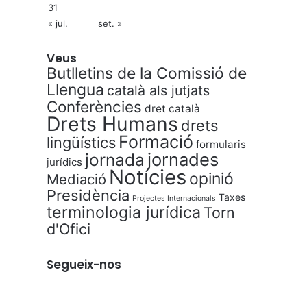
31
« jul.
set. »
Veus
Butlletins de la Comissió de
Llengua
català als jutjats
Conferències
dret català
Drets Humans
drets
Formació
lingüístics
formularis
jornades
jornada
jurídics
Notícies
opinió
Mediació
Presidència
Taxes
Projectes Internacionals
terminologia jurídica
Torn
d'Ofici
Segueix-nos