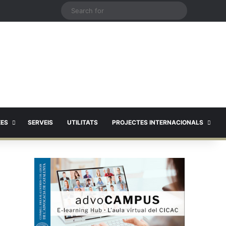
X
Search
for
EES
SERVEIS
UTILITATS
PROJECTES INTERNACIONALS