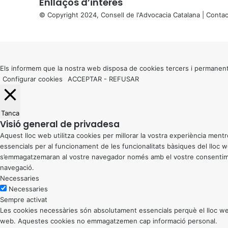
Enllaços d’interés
© Copyright 2024, Consell de l'Advocacia Catalana |
Contac
X
Back
to
top
button
Els informem que la nostra web disposa de cookies tercers i permanent
Configurar cookies
ACCEPTAR
-
REFUSAR
Tanca
Visió general de privadesa
Aquest lloc web utilitza cookies per millorar la vostra experiència me
essencials per al funcionament de les funcionalitats bàsiques del lloc
s’emmagatzemaran al vostre navegador només amb el vostre consentiment
navegació.
Necessaries
Necessaries
Sempre activat
Les cookies necessàries són absolutament essencials perquè el lloc web
web. Aquestes cookies no emmagatzemen cap informació personal.