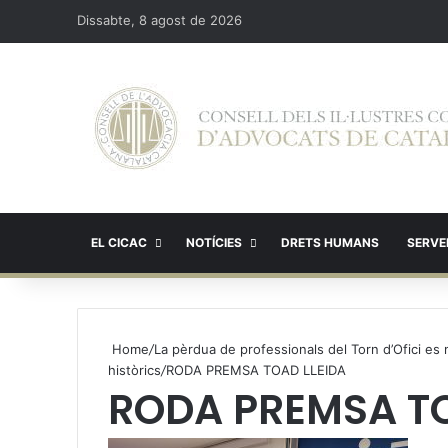
Dissabte, 8 agost de 2026
EL CICAC
NOTÍCIES
DRETS HUMANS
SERVEI
Home
/
La pèrdua de professionals del Torn d’Ofici e
històrics
/
RODA PREMSA TOAD LLEIDA
RODA PREMSA TO