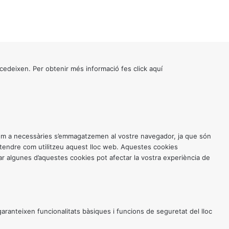
cedeixen. Per obtenir més informació fes click
aquí
 com a necessàries s’emmagatzemen al vostre navegador, ja que són
entendre com utilitzeu aquest lloc web. Aquestes cookies
 algunes d’aquestes cookies pot afectar la vostra experiència de
anteixen funcionalitats bàsiques i funcions de seguretat del lloc