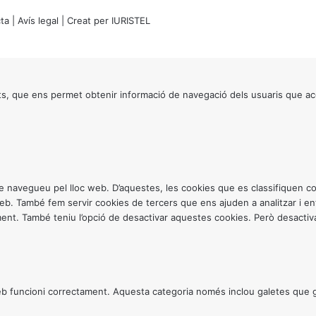
ta
|
Avís legal
| Creat per
IURISTEL
s, que ens permet obtenir informació de navegació dels usuaris que ac
ntre navegueu pel lloc web. D’aquestes, les cookies que es classifiquen
 web. També fem servir cookies de tercers que ens ajuden a analitzar i 
. També teniu l’opció de desactivar aquestes cookies. Però desactivar
 funcioni correctament. Aquesta categoria només inclou galetes que gar