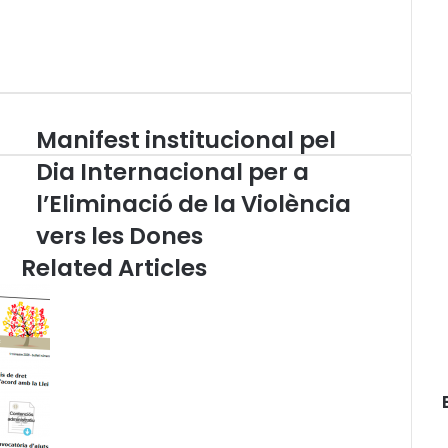
Manifest institucional pel
M
a
Dia Internacional per a
n
l’Eliminació de la Violència
i
f
vers les Dones
e
Related Articles
s
t
i
n
s
t
i
t
u