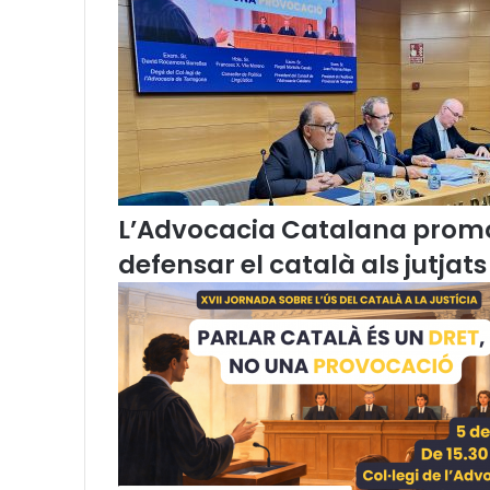
ó
d
e
s
i
s
t
e
m
L’Advocacia Catalana promou
e
s
defensar el català als jutjats
i
n
t
e
r
n
s
d
’
a