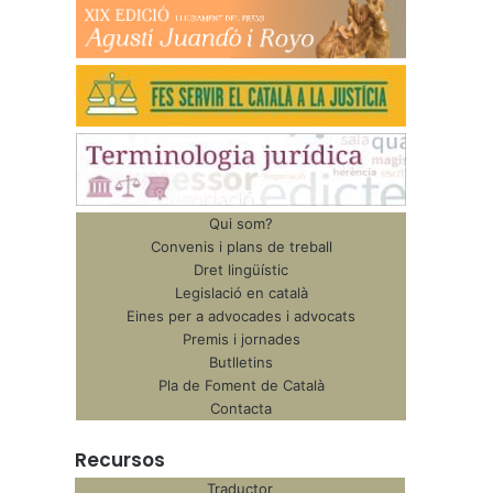
Qui som?
Convenis i plans de treball
Dret lingüístic
Legislació en català
Eines per a advocades i advocats
Premis i jornades
Butlletins
Pla de Foment de Català
Contacta
Recursos
Traductor