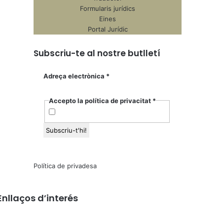
Formularis jurídics
Eines
Portal Jurídic
Subscriu-te al nostre butlletí
Adreça electrònica
*
Accepto la política de privacitat
*
Política de privadesa
Enllaços d’interés