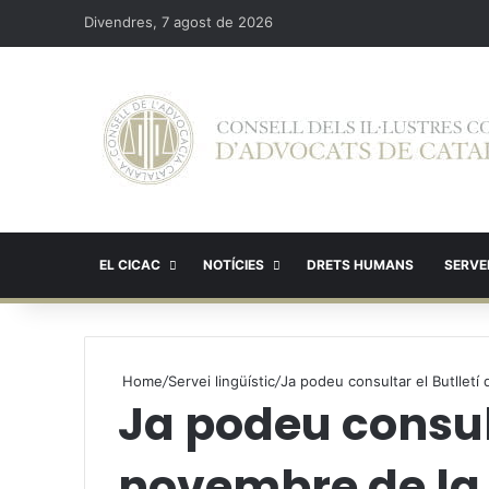
Divendres, 7 agost de 2026
EL CICAC
NOTÍCIES
DRETS HUMANS
SERVEI
Home
/
Servei lingüístic
/
Ja podeu consultar el Butllet
Ja podeu consult
novembre de la