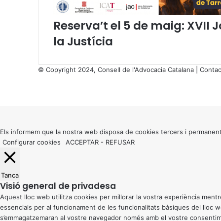
l
e
Reserva’t el 5 de maig: XVII 
r
t
la Justícia
a
(
S
© Copyright 2024, Consell de l'Advocacia Catalana |
Contac
I
X
A
Facebook
X
WhatsApp
Telegram
Viber
)
Back
i
to
p
top
r
button
Els informem que la nostra web disposa de cookies tercers i permanent
o
Configurar cookies
ACCEPTAR
-
REFUSAR
t
e
c
Tanca
c
Visió general de privadesa
i
Aquest lloc web utilitza cookies per millorar la vostra experiència me
ó
essencials per al funcionament de les funcionalitats bàsiques del lloc
d
s’emmagatzemaran al vostre navegador només amb el vostre consentiment