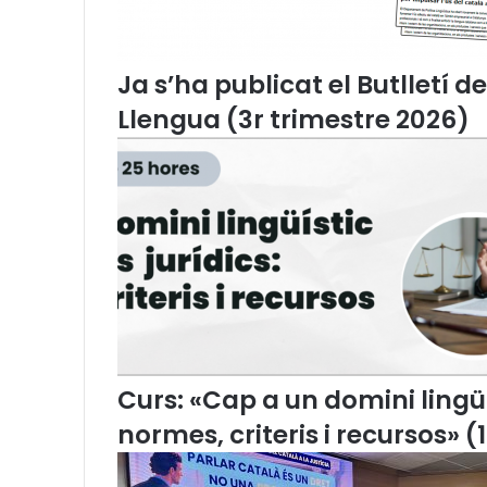
v
e
r
t
Ja s’ha publicat el Butlletí d
i
Llengua (3r trimestre 2026)
d
e
s
e
n
l
a
i
m
p
l
a
n
Curs: «Cap a un domini lingüís
t
normes, criteris i recursos» (
a
c
i