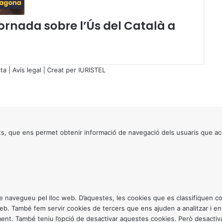
l
a
Jornada sobre l’Ús del Català a
V
i
o
l
è
ta
|
Avís legal
| Creat per
IURISTEL
n
c
i
a
v
e
s, que ens permet obtenir informació de navegació dels usuaris que ac
r
s
l
e
s
D
ntre navegueu pel lloc web. D’aquestes, les cookies que es classifiquen
o
 web. També fem servir cookies de tercers que ens ajuden a analitzar i 
n
. També teniu l’opció de desactivar aquestes cookies. Però desactivar