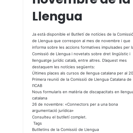
Llengua
X
W
T
h
e
Ja està disponible el
Butlletí de notícies de la Comissi
a
l
de Llengua que correspon al mes de novembre
i que
t
e
informa sobre les accions formatives impulsades per l
s
g
Comissió de Llengua i novetats sobre dret lingüístic i
A
r
llenguatge jurídic català, entre altres. D’aquest mes
p
a
destaquem les notícies següents:
p
m
Últimes places als cursos de llengua catalana per al 2
Primera reunió de la Comissió de Llengua Catalana de
l’ICAB
Nous formularis en matèria de discapacitats en llengu
catalana
26 de novembre: «Connectors per a una bona
argumentació jurídica»
Consulteu el
butlletí complet
.
Tags
Butlletins de la Comissió de Llengua