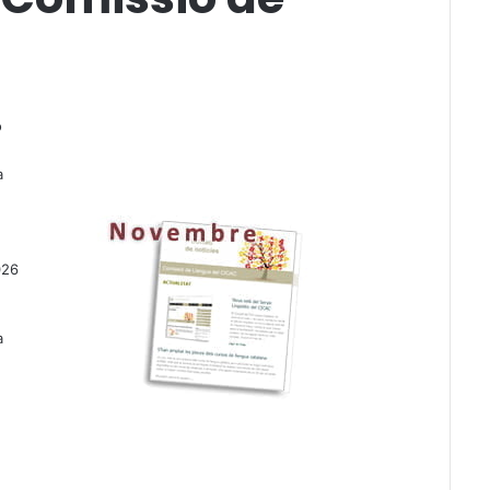
ó
a
026
a