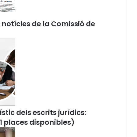
c
i
o
n
e notícies de la Comissió de
a
l
p
e
l
D
i
a
I
n
t
e
r
n
tic dels escrits jurídics:
a
11 places disponibles)
c
i
o