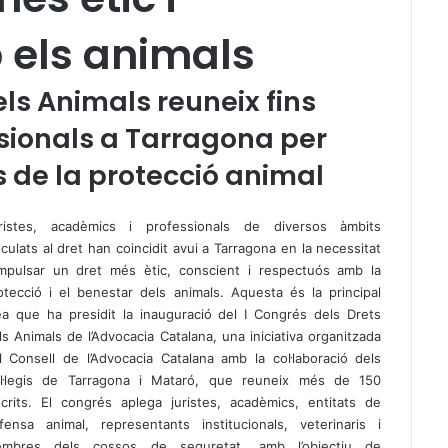
 els animals
els Animals reuneix fins
sionals a Tarragona per
cs de la protecció animal
ristes, acadèmics i professionals de diversos àmbits
nculats al dret han coincidit avui a Tarragona en la necessitat
impulsar un dret més ètic, conscient i respectuós amb la
otecció i el benestar dels animals. Aquesta és la principal
ea que ha presidit la inauguració del I Congrés dels Drets
ls Animals de l’Advocacia Catalana, una iniciativa organitzada
l Consell de l’Advocacia Catalana amb la col·laboració dels
l·legis de Tarragona i Mataró, que reuneix més de 150
scrits. El congrés aplega juristes, acadèmics, entitats de
fensa animal, representants institucionals, veterinaris i
mbres dels cossos de seguretat, amb l’objectiu de