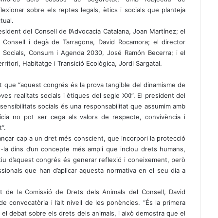
flexionar sobre els reptes legals, ètics i socials que planteja
tual.
esident del Consell de l’Advocacia Catalana, Joan Martínez; el
 Consell i degà de Tarragona, David Rocamora; el director
ts Socials, Consum i Agenda 2030, José Ramón Becerra; i el
itori, Habitatge i Transició Ecològica, Jordi Sargatal.
at que “aquest congrés és la prova tangible del dinamisme de
s realitats socials i ètiques del segle XXI”. El president del
 sensibilitats socials és una responsabilitat que assumim amb
tícia no pot ser cega als valors de respecte, convivència i
t”.
ançar cap a un dret més conscient, que incorpori la protecció
nt-la dins d’un concepte més ampli que inclou drets humans,
ectiu d’aquest congrés és generar reflexió i coneixement, però
ssionals que han d’aplicar aquesta normativa en el seu dia a
t de la Comissió de Drets dels Animals del Consell, David
e convocatòria i l’alt nivell de les ponències. “És la primera
l debat sobre els drets dels animals, i això demostra que el