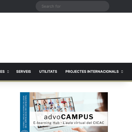
X
Search
for
EES
SERVEIS
UTILITATS
PROJECTES INTERNACIONALS