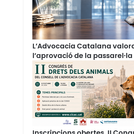
n
g
u
a
c
a
t
L’Advocacia Catalana valor
a
l’aprovació de la passarel·la
l
a
n
a
i
e
l
s
d
r
e
t
Inscripcions obertes. II Cong
s