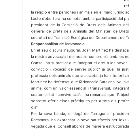
re
la relació entre persones i animals en el marc jurídic ac
L’acte d’obertura ha comptat amb la participació del pr
president de la Comissió de Drets dels Animals del
general de Drets dels Animals del Ministeri de Dre
secretari de Transició Ecològica del Departament de Terr
Responsabilitat de l’advocacia
En el seu discurs inaugural, Joan Martínez ha destac
la nostra advocacia i del nostre compromís amb les nove
Consell ha subratllat que “adaptar el dret a les noves
convicció i vocació de servei públic” ja que “la jus
protecció dels animals que la societat ja ha interioritza
Martínez ha defensat que l’Advocacia Catalana “vol av
animal com un valor essencial i transversal, integra
sostenibilitat i convivència”, i ha remarcat que “l’obj
sobretot oferir eines pràctiques per a tots els profe
dia”.
Per la seva banda, el degà de Tarragona i presiden
Rocamora, ha expressat la seva satisfacció per l’èxit d
vegada que el Consell aborda de manera estructurada e