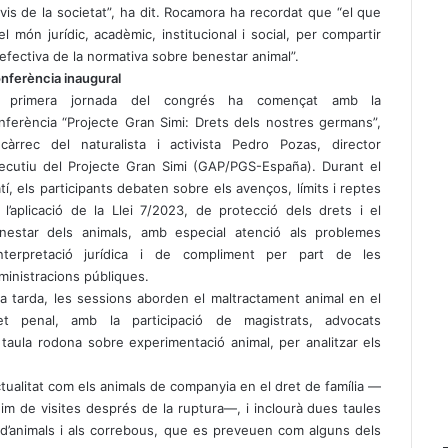
nvis de la societat”, ha dit. Rocamora ha recordat que “el que
món jurídic, acadèmic, institucional i social, per compartir
fectiva de la normativa sobre benestar animal”.
nferència inaugural
 primera jornada del congrés ha començat amb la
nferència “Projecte Gran Simi: Drets dels nostres germans”,
càrrec del naturalista i activista Pedro Pozas, director
ecutiu del Projecte Gran Simi (GAP/PGS-España). Durant el
tí, els participants debaten sobre els avenços, límits i reptes
 l’aplicació de la Llei 7/2023, de protecció dels drets i el
nestar dels animals, amb especial atenció als problemes
interpretació jurídica i de compliment per part de les
ministracions públiques.
la tarda, les sessions aborden el maltractament animal en el
et penal, amb la participació de magistrats, advocats
taula rodona sobre experimentació animal, per analitzar els
tualitat com els animals de companyia en el dret de família —
gim de visites després de la ruptura—, i inclourà dues taules
ó d’animals i als correbous, que es preveuen com alguns dels