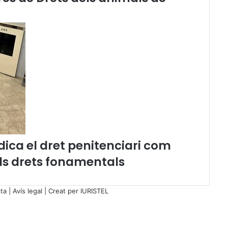
n
c
o
r
p
o
r
a
r
l
a
p
r
ica el dret penitenciari com
o
t
els drets fonamentals
e
c
c
ta
|
Avís legal
| Creat per
IURISTEL
i
ó
a