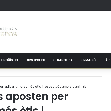
 LINGÜÍSTIC
TORN D’OFICI
ESTRANGERIA
FORMACIÓ
ÀR
er aplicar un dret més ètic i respectuós amb els animals
ts aposten per
és ètic i