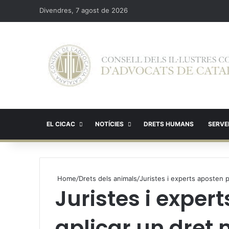
Divendres, 7 agost de 2026
EL CICAC
NOTÍCIES
DRETS HUMANS
SERVEI
Home
/
Drets dels animals
/
Juristes i experts aposten p
Juristes i exper
aplicar un dret m