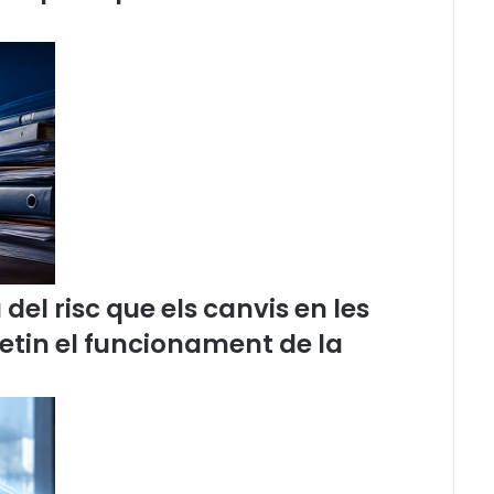
r
é
s
d
e
l
s
D
r
e
t
s
d
el risc que els canvis en les
e
l
etin el funcionament de la
s
A
n
i
m
a
l