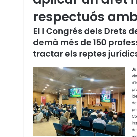
respectuós amb
El I Congrés dels Drets d
demà més de 150 profes
tractar els reptes jurídi
X
W
T
h
e
Ju
a
l
vi
t
e
d’
s
g
pr
A
r
id
p
a
de
p
m
pe
Co
in
de
me