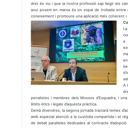
dret és viu i que la nostra professió sap llegir els ca
avui posem en marxa és un espai de trobada entre el 
coneixement i promoure una aplicació més coherent i e
Co
La
co
a 
ex
ma
en
be
d’
ad
A 
dr
penalistes i membres dels Mossos d’Esquadra, i una 
límits ètics i legals d’aquesta pràctica.
Demà divendres, la segona jornada tractarà temes d’ac
amb especial atenció a la custòdia compartida i el rè
de debat paral·leles dedicades al contracte d’adopci