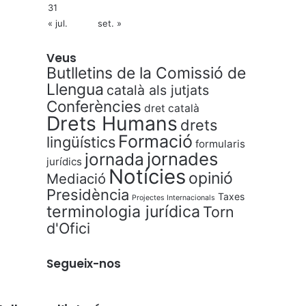
31
« jul.
set. »
Veus
Butlletins de la Comissió de
Llengua
català als jutjats
Conferències
dret català
Drets Humans
drets
Formació
lingüístics
formularis
jornades
jornada
jurídics
Notícies
opinió
Mediació
Presidència
Taxes
Projectes Internacionals
terminologia jurídica
Torn
d'Ofici
Segueix-nos