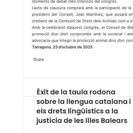
moments de debat més intensos del congrés.
L’acte de clausura comptarà amb la participació de la 
president del Consell, Joan Martínez, que posarà en 
creixent de la Comissió de Drets dels Animals com a esp
Amb la celebració d’aquest congrés, el Consell de l’A
promoció d’un dret compromès amb la societat i amb
advocacia que integri la protecció animal dins d’un conc
Tarragona, 23 d’octubre de 2025
X
W
T
Share
h
e
X
a
l
W
T
S
P
t
e
h
e
h
r
s
g
a
l
a
i
A
r
t
e
r
n
Èxit de la taula rodona
È
p
a
s
g
e
t
x
p
m
A
r
v
sobre la llengua catalana i
i
p
a
i
els drets lingüístics a la
t
p
m
a
d
E
justícia de les Illes Balears
e
m
l
a