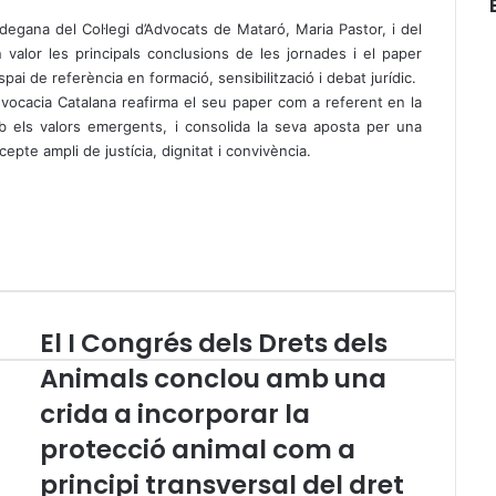
degana del Col·legi d’Advocats de Mataró, Maria Pastor, i del
valor les principals conclusions de les jornades i el paper
ai de referència en formació, sensibilització i debat jurídic.
dvocacia Catalana reafirma el seu paper com a referent en la
 els valors emergents, i consolida la seva aposta per una
epte ampli de justícia, dignitat i convivència.
El I Congrés dels Drets dels
E
l
Animals conclou amb una
I
crida a incorporar la
C
o
protecció animal com a
n
g
principi transversal del dret