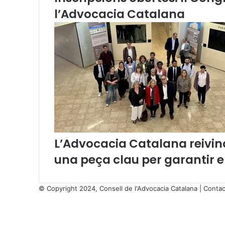
l
l’Advocacia Catalana
i
n
g
ü
í
s
t
i
c
s
a
l
L’Advocacia Catalana reivind
a
j
una peça clau per garantir 
u
s
t
© Copyright 2024, Consell de l'Advocacia Catalana |
Contac
í
X
c
Facebook
X
WhatsApp
Telegram
Viber
i
Back