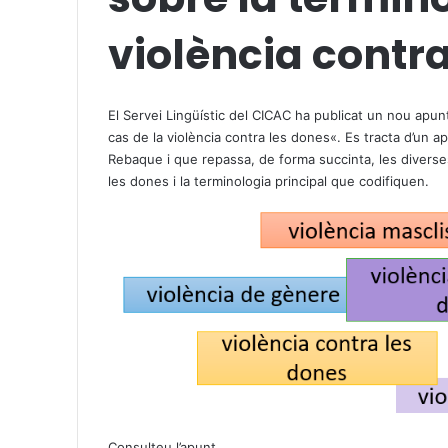
violència contr
X
W
T
h
e
El Servei Lingüístic del CICAC ha publicat un nou apunt 
a
l
cas de la violència contra les dones
«. Es tracta d’un a
t
e
Rebaque i que repassa, de forma succinta, les diverse
s
g
les dones i la terminologia principal que codifiquen.
A
r
p
a
p
m
Consulteu l’apunt
.