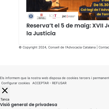
o
n
s
a
Reserva’t el 5 de maig: XVII 
l
s
la Justícia
a
d
v
© Copyright 2024, Consell de l'Advocacia Catalana |
Contac
o
X
c
Facebook
X
WhatsApp
Telegram
Viber
a
Back
t
to
s
top
d
button
Els informem que la nostra web disposa de cookies tercers i permanent
e
Configurar cookies
ACCEPTAR
-
REFUSAR
l
T
o
Tanca
r
Visió general de privadesa
n