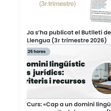
v
o
c
a
c
i
Ja s’ha publicat el Butlletí d
a
Llengua (3r trimestre 2026)
a
c
o
r
d
e
n
i
n
c
r
e
m
Curs: «Cap a un domini lingüís
e