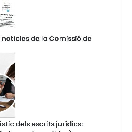
l
d
e
l
V
I
e notícies de la Comissió de
è
C
o
n
g
r
é
s
d
e
l
'
A
d
tic dels escrits jurídics:
v