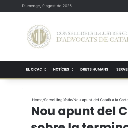
Diumenge, 9 agost de 2026
EL CICAC
NOTÍCIES
DRETS HUMANS
SERVEI
Home
/
Servei lingüístic
/
Nou apunt del Català a la Carta
Nou apunt del C
sobre la termino