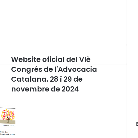
Website oficial del VIè
W
e
Congrés de l'Advocacia
b
Catalana. 28 i 29 de
s
i
novembre de 2024
t
e
o
f
i
c
i
a