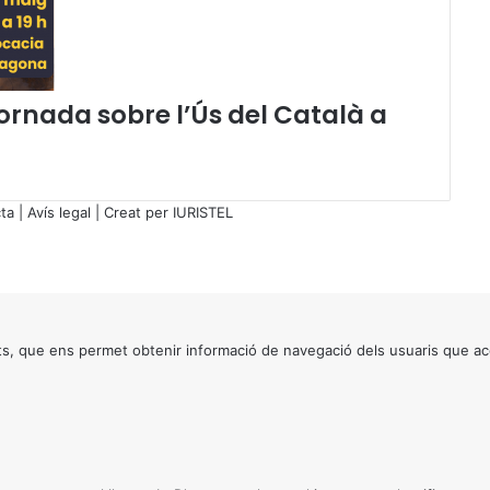
n
o
v
e
Jornada sobre l’Ús del Català a
m
b
r
e
d
ta
|
Avís legal
| Creat per
IURISTEL
e
2
0
2
4
s, que ens permet obtenir informació de navegació dels usuaris que ac