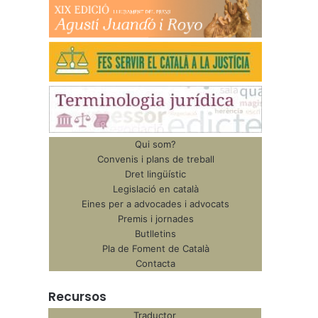
Qui som?
Convenis i plans de treball
Dret lingüístic
Legislació en català
Eines per a advocades i advocats
Premis i jornades
Butlletins
Pla de Foment de Català
Contacta
Recursos
Traductor