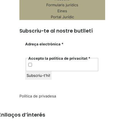
Formularis jurídics
Eines
Portal Jurídic
Subscriu-te al nostre butlletí
Adreça electrònica
*
Accepto la política de privacitat
*
Política de privadesa
Enllaços d’interés