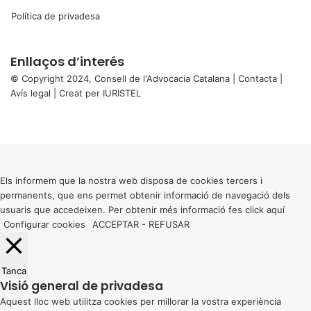
Política de privadesa
Enllaços d’interés
© Copyright 2024, Consell de l'Advocacia Catalana |
Contacta
|
Avís legal
| Creat per
IURISTEL
X
Facebook
X
WhatsApp
Telegram
Viber
Back
to
top
button
Els informem que la nostra web disposa de cookies tercers i
permanents, que ens permet obtenir informació de navegació dels
usuaris que accedeixen. Per obtenir més informació fes click
aquí
Configurar cookies
ACCEPTAR
-
REFUSAR
Tanca
Visió general de privadesa
Aquest lloc web utilitza cookies per millorar la vostra experiència