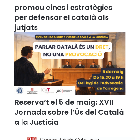
promou eines i estratègies
c
b
t
r
per defensar el català als
o
i
jutjats
r
l
a
2
l
0
s
2
o
4
b
)
r
e
j
u
s
t
Reserva’t el 5 de maig: XVII
í
Jornada sobre l’Ús del Català
c
i
a la Justícia
a