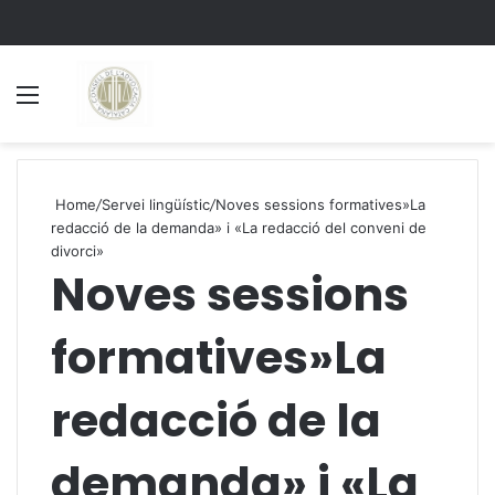
Menu
S
Home
/
Servei lingüístic
/
Noves sessions formatives»La
redacció de la demanda» i «La redacció del conveni de
divorci»
Noves sessions
formatives»La
redacció de la
demanda» i «La