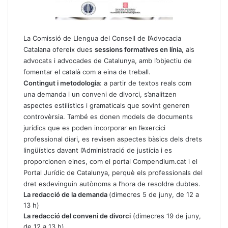
La Comissió de Llengua del Consell de l’Advocacia
Catalana ofereix dues
sessions formatives en línia
, als
advocats i advocades de Catalunya, amb l’objectiu de
fomentar el català com a eina de treball.
Contingut i metodologia
: a partir de textos reals com
una demanda i un conveni de divorci, s’analitzen
aspectes estilístics i gramaticals que sovint generen
controvèrsia. També es donen models de documents
jurídics que es poden incorporar en l’exercici
professional diari, es revisen aspectes bàsics dels drets
lingüístics davant l’Administració de justícia i es
proporcionen eines, com el portal Compendium.cat i el
Portal Jurídic de Catalunya, perquè els professionals del
dret esdevinguin autònoms a l’hora de resoldre dubtes.
La redacció de la demanda
(dimecres 5 de juny, de 12 a
13 h)
La redacció del conveni de divorci
(dimecres 19 de juny,
de 12 a 13 h)