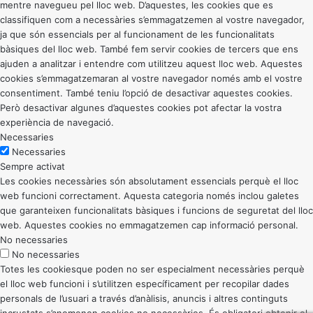
mentre navegueu pel lloc web. D’aquestes, les cookies que es
classifiquen com a necessàries s’emmagatzemen al vostre navegador,
ja que són essencials per al funcionament de les funcionalitats
bàsiques del lloc web. També fem servir cookies de tercers que ens
ajuden a analitzar i entendre com utilitzeu aquest lloc web. Aquestes
cookies s’emmagatzemaran al vostre navegador només amb el vostre
consentiment. També teniu l’opció de desactivar aquestes cookies.
Però desactivar algunes d’aquestes cookies pot afectar la vostra
experiència de navegació.
Necessaries
Necessaries
Sempre activat
Les cookies necessàries són absolutament essencials perquè el lloc
web funcioni correctament. Aquesta categoria només inclou galetes
que garanteixen funcionalitats bàsiques i funcions de seguretat del lloc
web. Aquestes cookies no emmagatzemen cap informació personal.
No necessaries
No necessaries
Totes les cookiesque poden no ser especialment necessàries perquè
el lloc web funcioni i s’utilitzen específicament per recopilar dades
personals de l’usuari a través d’anàlisis, anuncis i altres continguts
incrustats s’anomenen cookies no necessàries. És obligatori obtenir el