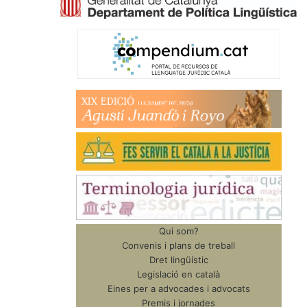
Qui som?
Convenis i plans de treball
Dret lingüístic
Legislació en català
Eines per a advocades i advocats
Premis i jornades