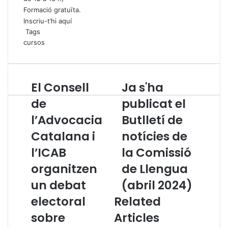
Formació gratuïta.
Inscriu-t’hi aquí
Tags
cursos
El Consell
Ja s'ha
E
J
l
a
de
publicat el
C
s
l’Advocacia
Butlletí de
o
'
n
h
Catalana i
notícies de
s
a
e
l’ICAB
p
la Comissió
l
u
organitzen
de Llengua
l
b
d
l
un debat
(abril 2024)
e
i
electoral
Related
l
c
’
a
sobre
Articles
A
t