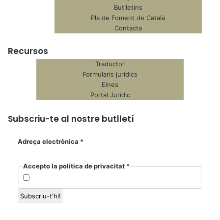
Butlletins
Pla de Foment de Català
Contacta
Recursos
Traductor
Formularis jurídics
Eines
Portal Jurídic
Subscriu-te al nostre butlletí
Adreça electrònica
*
Accepto la política de privacitat
*