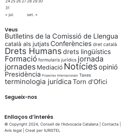
24
25
26
27
28
29
30
31
« jul.
set. »
Veus
Butlletins de la Comissió de Llengua
Conferències
català als jutjats
dret català
Drets Humans
drets lingüístics
Formació
jornada
formularis jurídics
Notícies
jornades
opinió
Mediació
Presidència
Taxes
Projectes Internacionals
terminologia jurídica
Torn d'Ofici
Segueix-nos
Enllaços d’interés
© Copyright 2024, Consell de l'Advocacia Catalana |
Contacta
|
Avís legal
| Creat per
IURISTEL