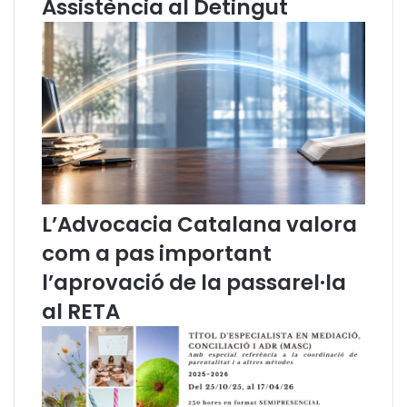
Assistència al Detingut
i
b
t
i
?
t
E
r
t
a
d
t
o
g
n
e
e
i
m
l
e
a
l
m
L’Advocacia Catalana valora
s
e
com a pas important
r
d
e
i
l’aprovació de la passarel·la
c
a
al RETA
u
c
r
i
s
ó
o
s