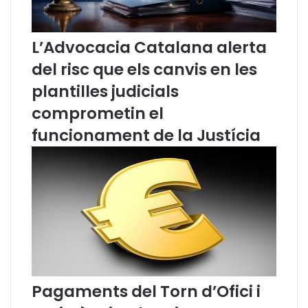
c
r
i
a
ó
p
L’Advocacia Catalana alerta
a
r
del risc que els canvis en les
l
o
c
f
plantilles judicials
a
e
t
s
comprometin el
a
s
funcionament de la Justícia
l
i
à
o
d
n
e
a
l
l
t
s
e
d
u
e
e
l
s
'
c
a
Pagaments del Torn d’Ofici i
r
r