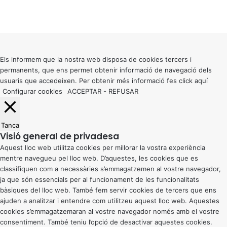
X
Facebook
X
WhatsApp
Telegram
Viber
Back
to
top
button
Els informem que la nostra web disposa de cookies tercers i
permanents, que ens permet obtenir informació de navegació dels
usuaris que accedeixen. Per obtenir més informació fes click
aquí
Configurar cookies
ACCEPTAR
-
REFUSAR
Tanca
Visió general de privadesa
Aquest lloc web utilitza cookies per millorar la vostra experiència
mentre navegueu pel lloc web. D’aquestes, les cookies que es
classifiquen com a necessàries s’emmagatzemen al vostre navegador,
ja que són essencials per al funcionament de les funcionalitats
bàsiques del lloc web. També fem servir cookies de tercers que ens
ajuden a analitzar i entendre com utilitzeu aquest lloc web. Aquestes
cookies s’emmagatzemaran al vostre navegador només amb el vostre
consentiment. També teniu l’opció de desactivar aquestes cookies.