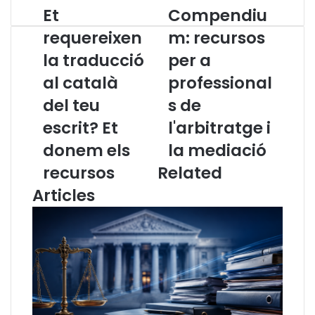
Et
Compendiu
E
C
t
o
requereixen
m: recursos
r
m
la traducció
per a
e
p
q
e
al català
professional
u
n
e
del teu
d
s de
r
i
escrit? Et
l'arbitratge i
e
u
i
m
donem els
la mediació
x
:
recursos
Related
e
r
n
e
Articles
l
c
a
u
t
r
r
s
a
o
d
s
u
p
c
e