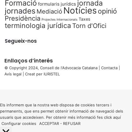
Formació
jornada
formularis jurídics
Notícies
jornades
opinió
Mediació
Presidència
Taxes
Projectes Internacionals
terminologia jurídica
Torn d'Ofici
Segueix-nos
Enllaços d’interés
© Copyright 2024, Consell de l'Advocacia Catalana |
Contacta
|
Avís legal
| Creat per
IURISTEL
X
Back
to
top
button
Els informem que la nostra web disposa de cookies tercers i
permanents, que ens permet obtenir informació de navegació dels
usuaris que accedeixen. Per obtenir més informació fes click
aquí
Configurar cookies
ACCEPTAR
-
REFUSAR