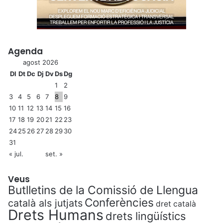
Agenda
agost 2026
Dl
Dt
Dc
Dj
Dv
Ds
Dg
1
2
3
4
5
6
7
8
9
10
11
12
13
14
15
16
17
18
19
20
21
22
23
24
25
26
27
28
29
30
31
« jul.
set. »
Veus
Butlletins de la Comissió de Llengua
Conferències
català als jutjats
dret català
Drets Humans
drets lingüístics