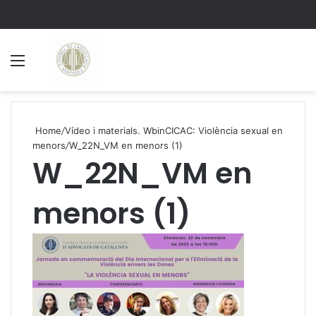
Menu
S
Home
/
Vídeo i materials. WbinCICAC: Violència sexual en
menors
/
W_22N_VM en menors (1)
W_22N_VM en
menors (1)