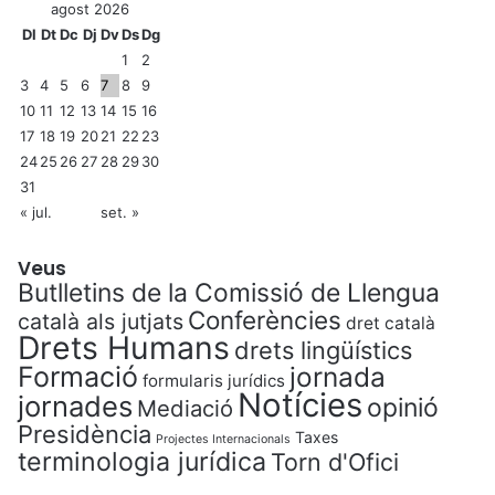
agost 2026
Dl
Dt
Dc
Dj
Dv
Ds
Dg
1
2
3
4
5
6
7
8
9
10
11
12
13
14
15
16
17
18
19
20
21
22
23
24
25
26
27
28
29
30
31
« jul.
set. »
Veus
Butlletins de la Comissió de Llengua
Conferències
català als jutjats
dret català
Drets Humans
drets lingüístics
Formació
jornada
formularis jurídics
Notícies
jornades
opinió
Mediació
Presidència
Taxes
Projectes Internacionals
terminologia jurídica
Torn d'Ofici