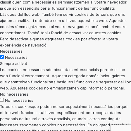
classifiquen com a necessàries s’emmagatzemen al vostre navegador,
ja que són essencials per al funcionament de les funcionalitats
bàsiques del lloc web. També fem servir cookies de tercers que ens
ajuden a analitzar i entendre com utilitzeu aquest lloc web. Aquestes
cookies s’emmagatzemaran al vostre navegador només amb el vostre
consentiment. També teniu l’opció de desactivar aquestes cookies.
Però desactivar algunes d’aquestes cookies pot afectar la vostra
experiència de navegació.
Necessaries
Necessaries
Sempre activat
Les cookies necessàries són absolutament essencials perquè el lloc
web funcioni correctament. Aquesta categoria només inclou galetes
que garanteixen funcionalitats bàsiques i funcions de seguretat del lloc
web. Aquestes cookies no emmagatzemen cap informació personal.
No necessaries
No necessaries
Totes les cookiesque poden no ser especialment necessàries perquè
el lloc web funcioni i s’utilitzen específicament per recopilar dades
personals de l’usuari a través d’anàlisis, anuncis i altres continguts
incrustats s’anomenen cookies no necessàries. És obligatori obtenir el