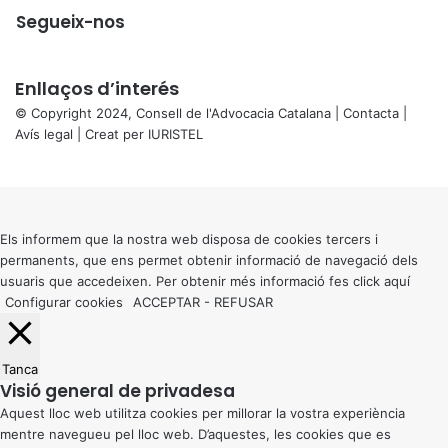
Segueix-nos
Enllaços d’interés
© Copyright 2024, Consell de l'Advocacia Catalana |
Contacta
|
Avís legal
| Creat per
IURISTEL
X
Back
to
top
button
Els informem que la nostra web disposa de cookies tercers i
permanents, que ens permet obtenir informació de navegació dels
usuaris que accedeixen. Per obtenir més informació fes click
aquí
Configurar cookies
ACCEPTAR
-
REFUSAR
Tanca
Visió general de privadesa
Aquest lloc web utilitza cookies per millorar la vostra experiència
mentre navegueu pel lloc web. D’aquestes, les cookies que es