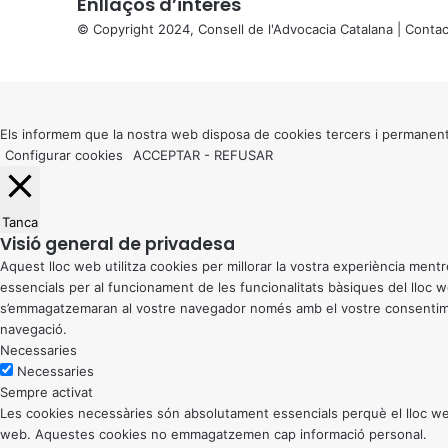
Enllaços d’interés
© Copyright 2024, Consell de l'Advocacia Catalana |
Contac
X
Back
to
top
button
Els informem que la nostra web disposa de cookies tercers i permanent
Configurar cookies
ACCEPTAR
-
REFUSAR
Tanca
Visió general de privadesa
Aquest lloc web utilitza cookies per millorar la vostra experiència me
essencials per al funcionament de les funcionalitats bàsiques del lloc
s’emmagatzemaran al vostre navegador només amb el vostre consentiment
navegació.
Necessaries
Necessaries
Sempre activat
Les cookies necessàries són absolutament essencials perquè el lloc web
web. Aquestes cookies no emmagatzemen cap informació personal.