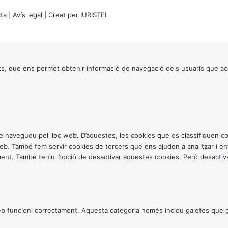
ta
|
Avís legal
| Creat per
IURISTEL
s, que ens permet obtenir informació de navegació dels usuaris que ac
ntre navegueu pel lloc web. D’aquestes, les cookies que es classifiquen
 web. També fem servir cookies de tercers que ens ajuden a analitzar i 
. També teniu l’opció de desactivar aquestes cookies. Però desactivar
 funcioni correctament. Aquesta categoria només inclou galetes que gar