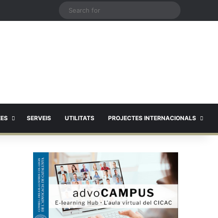
X
Search
for
EES
SERVEIS
UTILITATS
PROJECTES INTERNACIONALS