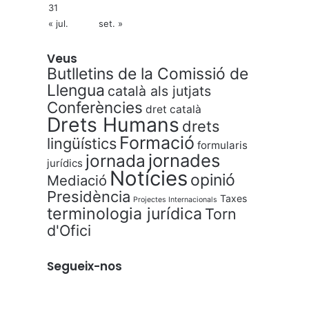
31
« jul.
set. »
Veus
Butlletins de la Comissió de
Llengua
català als jutjats
Conferències
dret català
Drets Humans
drets
Formació
lingüístics
formularis
jornades
jornada
jurídics
Notícies
opinió
Mediació
Presidència
Taxes
Projectes Internacionals
terminologia jurídica
Torn
d'Ofici
Segueix-nos