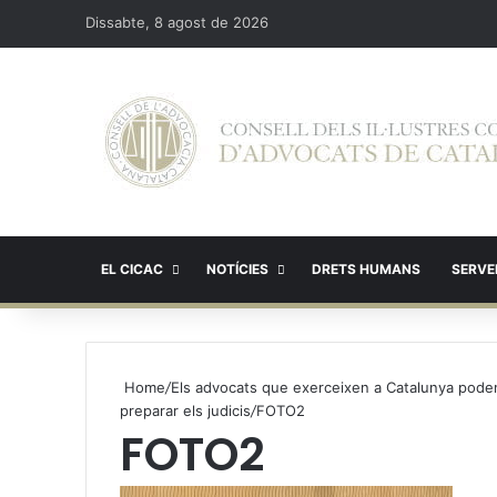
Dissabte, 8 agost de 2026
EL CICAC
NOTÍCIES
DRETS HUMANS
SERVEI
Home
/
Els advocats que exerceixen a Catalunya poden 
preparar els judicis
/
FOTO2
FOTO2