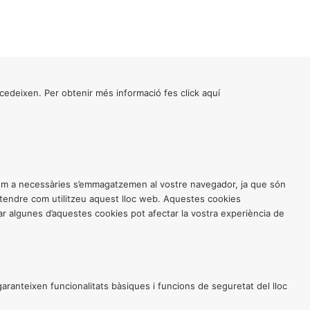
cedeixen. Per obtenir més informació fes click
aquí
 com a necessàries s’emmagatzemen al vostre navegador, ja que són
entendre com utilitzeu aquest lloc web. Aquestes cookies
 algunes d’aquestes cookies pot afectar la vostra experiència de
anteixen funcionalitats bàsiques i funcions de seguretat del lloc