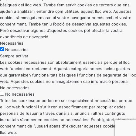
bàsiques del lloc web. També fem servir cookies de tercers que ens
ajuden a analitzar i entendre com utilitzeu aquest lloc web. Aquestes
cookies s’emmagatzemaran al vostre navegador només amb el vostre
consentiment. També teniu l’opció de desactivar aquestes cookies.
Però desactivar algunes d’aquestes cookies pot afectar la vostra
experiència de navegació.
Necessaries
Necessaries
Sempre activat
Les cookies necessàries són absolutament essencials perquè el lloc
web funcioni correctament. Aquesta categoria només inclou galetes
que garanteixen funcionalitats bàsiques i funcions de seguretat del lloc
web. Aquestes cookies no emmagatzemen cap informació personal.
No necessaries
No necessaries
Totes les cookiesque poden no ser especialment necessàries perquè
el lloc web funcioni i s’utilitzen específicament per recopilar dades
personals de l’usuari a través d’anàlisis, anuncis i altres continguts
incrustats s’anomenen cookies no necessàries. És obligatori obtenir el
consentiment de l\'usuari abans d\'executar aquestes cookies al vostre
lloc web.