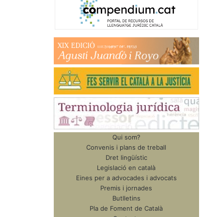
Qui som?
Convenis i plans de treball
Dret lingüístic
Legislació en català
Eines per a advocades i advocats
Premis i jornades
Butlletins
Pla de Foment de Català