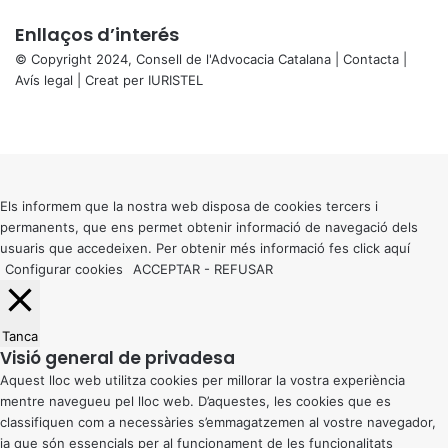
Enllaços d’interés
© Copyright 2024, Consell de l'Advocacia Catalana |
Contacta
|
Avís legal
| Creat per
IURISTEL
X
Facebook
X
WhatsApp
Telegram
Viber
Back
to
top
button
Els informem que la nostra web disposa de cookies tercers i
permanents, que ens permet obtenir informació de navegació dels
usuaris que accedeixen. Per obtenir més informació fes click
aquí
Configurar cookies
ACCEPTAR
-
REFUSAR
Tanca
Visió general de privadesa
Aquest lloc web utilitza cookies per millorar la vostra experiència
mentre navegueu pel lloc web. D’aquestes, les cookies que es
classifiquen com a necessàries s’emmagatzemen al vostre navegador,
ja que són essencials per al funcionament de les funcionalitats