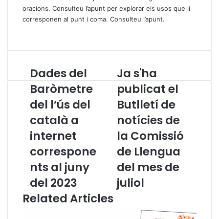
oracions. Consulteu l’apunt per explorar els usos que li
corresponen al punt i coma.
Consulteu l’apunt.
Dades del
Ja s'ha
D
J
a
a
Baròmetre
publicat el
d
s
del l’ús del
Butlletí de
e
'
s
h
català a
notícies de
d
a
e
internet
p
la Comissió
l
u
correspone
de Llengua
B
b
a
l
nts al juny
del mes de
r
i
del 2023
juliol
ò
c
m
a
Related Articles
e
t
t
e