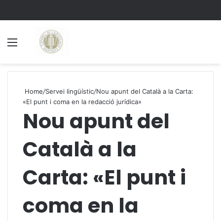
Menu
S
Home
/
Servei lingüístic
/
Nou apunt del Català a la Carta:
«El punt i coma en la redacció jurídica»
Nou apunt del
Català a la
Carta: «El punt i
coma en la