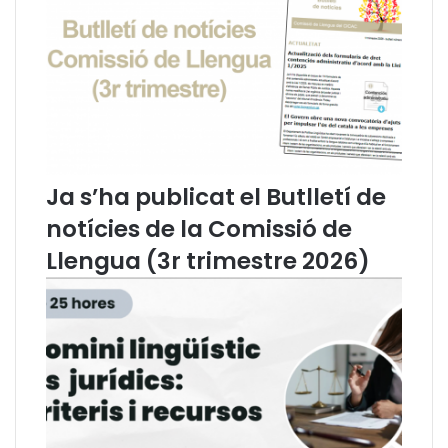
r
l
e
B
d
u
e
t
l
l
l
l
’
e
ú
t
s
í
Ja s’ha publicat el Butlletí de
d
d
notícies de la Comissió de
e
e
l
n
Llengua (3r trimestre 2026)
c
o
a
t
t
í
a
c
l
i
à
e
a
s
i
d
n
e