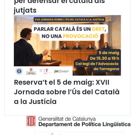
per defensar el català als
u
m
jutjats
n
e
y
s
d
d
e
e
l
j
2
u
0
l
2
i
3
o
l
Reserva’t el 5 de maig: XVII
Jornada sobre l’Ús del Català
a la Justícia