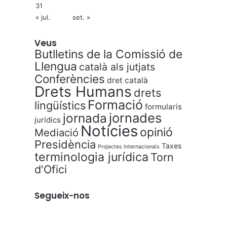
31
« jul.
set. »
Veus
Butlletins de la Comissió de
Llengua
català als jutjats
Conferències
dret català
Drets Humans
drets
Formació
lingüístics
formularis
jornades
jornada
jurídics
Notícies
opinió
Mediació
Presidència
Taxes
Projectes Internacionals
terminologia jurídica
Torn
d'Ofici
Segueix-nos