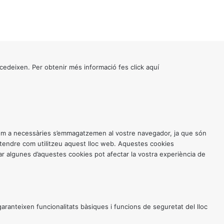
cedeixen. Per obtenir més informació fes click
aquí
 com a necessàries s’emmagatzemen al vostre navegador, ja que són
entendre com utilitzeu aquest lloc web. Aquestes cookies
 algunes d’aquestes cookies pot afectar la vostra experiència de
anteixen funcionalitats bàsiques i funcions de seguretat del lloc