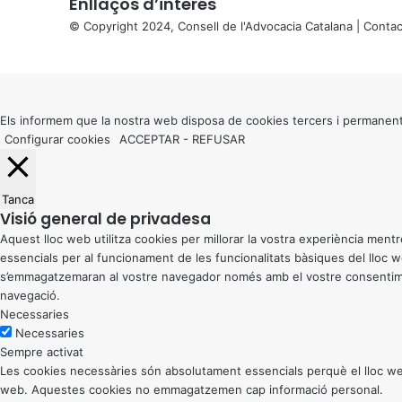
Enllaços d’interés
© Copyright 2024, Consell de l'Advocacia Catalana |
Contac
X
Back
to
top
button
Els informem que la nostra web disposa de cookies tercers i permanent
Configurar cookies
ACCEPTAR
-
REFUSAR
Tanca
Visió general de privadesa
Aquest lloc web utilitza cookies per millorar la vostra experiència me
essencials per al funcionament de les funcionalitats bàsiques del lloc
s’emmagatzemaran al vostre navegador només amb el vostre consentiment
navegació.
Necessaries
Necessaries
Sempre activat
Les cookies necessàries són absolutament essencials perquè el lloc web
web. Aquestes cookies no emmagatzemen cap informació personal.