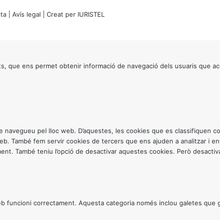
ta
|
Avís legal
| Creat per
IURISTEL
s, que ens permet obtenir informació de navegació dels usuaris que ac
ntre navegueu pel lloc web. D’aquestes, les cookies que es classifiquen
 web. També fem servir cookies de tercers que ens ajuden a analitzar i 
. També teniu l’opció de desactivar aquestes cookies. Però desactivar
 funcioni correctament. Aquesta categoria només inclou galetes que gar