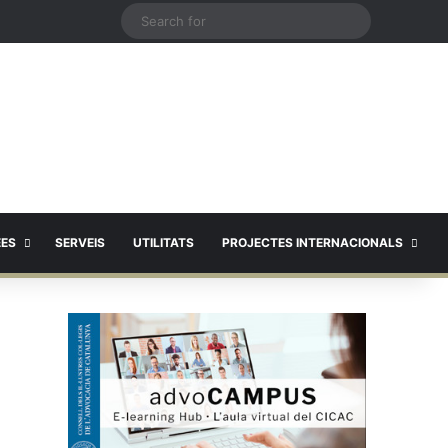
X
Search
for
EES
SERVEIS
UTILITATS
PROJECTES INTERNACIONALS