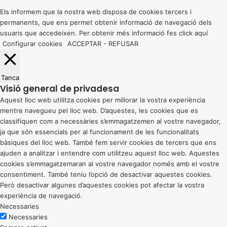
top
button
Els informem que la nostra web disposa de cookies tercers i
permanents, que ens permet obtenir informació de navegació dels
usuaris que accedeixen. Per obtenir més informació fes click
aquí
Configurar cookies
ACCEPTAR
-
REFUSAR
Tanca
Visió general de privadesa
Aquest lloc web utilitza cookies per millorar la vostra experiència
mentre navegueu pel lloc web. D’aquestes, les cookies que es
classifiquen com a necessàries s’emmagatzemen al vostre navegador,
ja que són essencials per al funcionament de les funcionalitats
bàsiques del lloc web. També fem servir cookies de tercers que ens
ajuden a analitzar i entendre com utilitzeu aquest lloc web. Aquestes
cookies s’emmagatzemaran al vostre navegador només amb el vostre
consentiment. També teniu l’opció de desactivar aquestes cookies.
Però desactivar algunes d’aquestes cookies pot afectar la vostra
experiència de navegació.
Necessaries
Necessaries