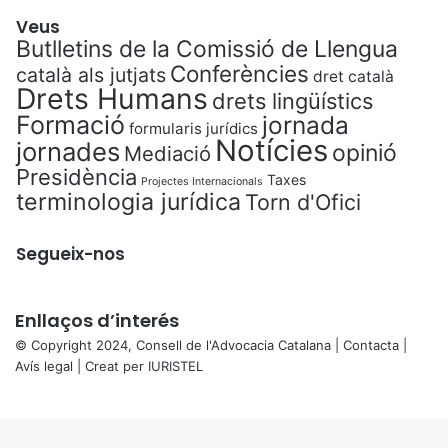
Veus
Butlletins de la Comissió de Llengua
Conferències
català als jutjats
dret català
Drets Humans
drets lingüístics
Formació
jornada
formularis jurídics
Notícies
jornades
opinió
Mediació
Presidència
Taxes
Projectes Internacionals
terminologia jurídica
Torn d'Ofici
Segueix-nos
Enllaços d’interés
© Copyright 2024, Consell de l'Advocacia Catalana |
Contacta
|
Avís legal
| Creat per
IURISTEL
X
Back
to