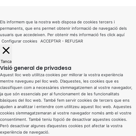
Back
to
top
button
Els informem que la nostra web disposa de cookies tercers i
permanents, que ens permet obtenir informació de navegació dels
usuaris que accedeixen. Per obtenir més informació fes click
aquí
Configurar cookies
ACCEPTAR
-
REFUSAR
Tanca
Visió general de privadesa
Aquest lloc web utilitza cookies per millorar la vostra experiència
mentre navegueu pel lloc web. D’aquestes, les cookies que es
classifiquen com a necessàries s’emmagatzemen al vostre navegador,
ja que són essencials per al funcionament de les funcionalitats
bàsiques del lloc web. També fem servir cookies de tercers que ens
ajuden a analitzar i entendre com utilitzeu aquest lloc web. Aquestes
cookies s’emmagatzemaran al vostre navegador només amb el vostre
consentiment. També teniu l’opció de desactivar aquestes cookies.
Però desactivar algunes d’aquestes cookies pot afectar la vostra
experiència de navegació.