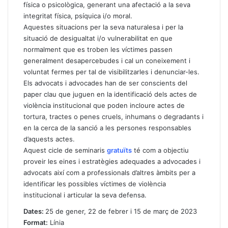
física o psicològica, generant una afectació a la seva
integritat física, psíquica i/o moral.
Aquestes situacions per la seva naturalesa i per la
situació de desigualtat i/o vulnerabilitat en que
normalment que es troben les víctimes passen
generalment desapercebudes i cal un coneixement i
voluntat fermes per tal de visibilitzarles i denunciar-les.
Els advocats i advocades han de ser conscients del
paper clau que juguen en la identificació dels actes de
violència institucional que poden incloure actes de
tortura, tractes o penes cruels, inhumans o degradants i
en la cerca de la sanció a les persones responsables
d’aquests actes.
Aquest cicle de seminaris
gratuïts
té com a objectiu
proveir les eines i estratègies adequades a advocades i
advocats així com a professionals d’altres àmbits per a
identificar les possibles víctimes de violència
institucional i articular la seva defensa.
Dates:
25 de gener, 22 de febrer i 15 de març de 2023
Format:
Línia