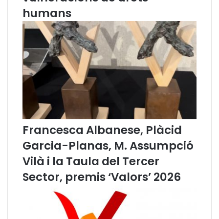
p
humans
o
r
e
n
a
l
C
o
n
s
e
Francesca Albanese, Plàcid
l
l
Garcia-Planas, M. Assumpció
d
Vilà i la Taula del Tercer
e
l
Sector, premis ‘Valors’ 2026
’
A
d
v