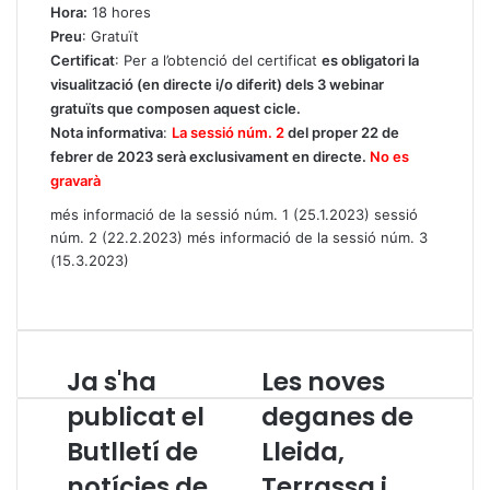
Hora:
18 hores
Preu
: Gratuït
Certificat
: Per a l’obtenció del certificat
es obligatori la
visualització (en directe i/o diferit) dels 3 webinar
gratuïts que composen aquest cicle.
Nota informativa
:
La sessió núm. 2
del proper 22 de
febrer de 2023 serà exclusivament en directe.
No es
gravarà
més informació de la sessió núm. 1 (25.1.2023)
sessió
núm. 2 (22.2.2023)
més informació de la sessió núm. 3
(15.3.2023)
Ja s'ha
Les noves
J
L
a
e
publicat el
deganes de
s
s
Butlletí de
Lleida,
'
n
h
o
notícies de
Terrassa i