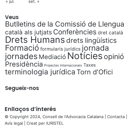
« jul.
set. »
Veus
Butlletins de la Comissió de Llengua
Conferències
català als jutjats
dret català
Drets Humans
drets lingüístics
Formació
jornada
formularis jurídics
Notícies
jornades
opinió
Mediació
Presidència
Taxes
Projectes Internacionals
terminologia jurídica
Torn d'Ofici
Segueix-nos
Enllaços d’interés
© Copyright 2024, Consell de l'Advocacia Catalana |
Contacta
|
Avís legal
| Creat per
IURISTEL
X
Facebook
X
WhatsApp
Telegram
Viber