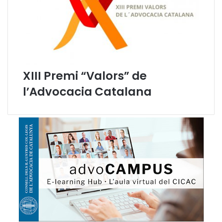
o
c
a
c
i
a
C
XIII Premi “Valors” de
a
t
l’Advocacia Catalana
a
l
a
n
a