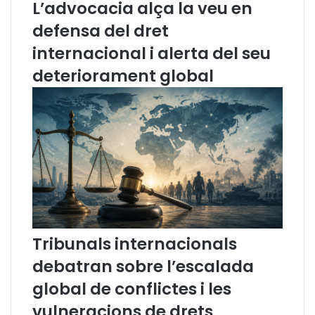
L’advocacia alça la veu en
o
r
t
a
defensa del dret
í
s
internacional i alerta del seu
c
s
i
a
deteriorament global
e
i
s
F
d
i
e
g
f
u
e
e
b
r
r
e
e
s
r
s
(
’
Tribunals internacionals
2
i
debatran sobre l’escalada
0
n
2
c
global de conflictes i les
3
o
)
r
vulneracions de drets