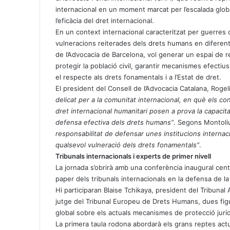
A
r
internacional en un moment marcat per l’escalada glob
p
a
l’eficàcia del dret internacional.
p
m
En un context internacional caracteritzat per guerres o
vulneracions reiterades dels drets humans en diferents
de l’Advocacia de Barcelona, vol generar un espai de ref
protegir la població civil, garantir mecanismes efecti
el respecte als drets fonamentals i a l’Estat de dret.
El president del Consell de l’Advocacia Catalana, Roge
delicat per a la comunitat internacional, en què els con
dret internacional humanitari posen a prova la capacita
defensa efectiva dels drets humans”
. Segons Montoli
responsabilitat de defensar unes institucions internac
qualsevol vulneració dels drets fonamentals”
.
Tribunals internacionals i experts de primer nivell
La jornada s’obrirà amb una conferència inaugural cent
paper dels tribunals internacionals en la defensa de l
Hi participaran Blaise Tchikaya, president del Tribunal
jutge del Tribunal Europeu de Drets Humans, dues figu
global sobre els actuals mecanismes de protecció jurí
La primera taula rodona abordarà els grans reptes act