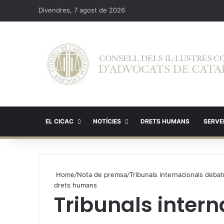
Divendres, 7 agost de 2026
EL CICAC
NOTÍCIES
DRETS HUMANS
SERVEI
Home
/
Nota de premsa
/
Tribunals internacionals debatr
drets humans
Tribunals inter