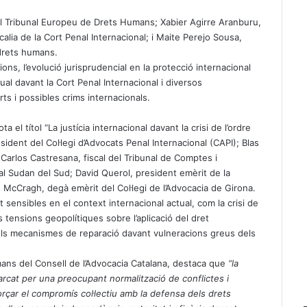
el Tribunal Europeu de Drets Humans; Xabier Agirre Aranburu,
scalia de la Cort Penal Internacional; i Maite Perejo Sousa,
 drets humans.
ons, l’evolució jurisprudencial en la protecció internacional
ual davant la Cort Penal Internacional i diversos
ts i possibles crims internacionals.
 el títol “La justícia internacional davant la crisi de l’ordre
esident del Col·legi d’Advocats Penal Internacional (CAPI); Blas
 Carlos Castresana, fiscal del Tribunal de Comptes i
 Sudan del Sud; David Querol, president emèrit de la
s McCragh, degà emèrit del Col·legi de l’Advocacia de Girona.
ensibles en el context internacional actual, com la crisi de
es tensions geopolítiques sobre l’aplicació del dret
i els mecanismes de reparació davant vulneracions greus dels
ans del Consell de l’Advocacia Catalana, destaca que
“
la
rcat per una preocupant normalització de conflictes i
orçar el compromís col·lectiu amb la defensa dels drets