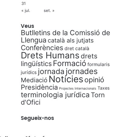
31
« jul.
set. »
Veus
Butlletins de la Comissió de
Llengua
català als jutjats
Conferències
dret català
Drets Humans
drets
Formació
lingüístics
formularis
jornades
jornada
jurídics
Notícies
opinió
Mediació
Presidència
Taxes
Projectes Internacionals
terminologia jurídica
Torn
d'Ofici
Segueix-nos