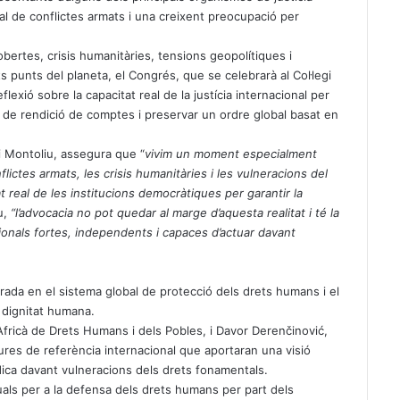
al de conflictes armats i una creixent preocupació per
bertes, crisis humanitàries, tensions geopolítiques i
 punts del planeta, el Congrés, que se celebrarà al Col·legi
lexió sobre la capacitat real de la justícia internacional per
us de rendició de comptes i preservar un ordre global basat en
li Montoliu, assegura que “
vivim un moment especialment
flictes armats, les crisis humanitàries i les vulneracions del
t real de les institucions democràtiques per garantir la
u,
“l
’
advocacia no pot quedar al marge d
’
aquesta realitat i té la
ionals fortes, independents i capaces d’actuar davant
rada en el sistema global de protecció dels drets humans i el
a dignitat humana.
 Africà de Drets Humans i dels Pobles, i Davor Derenčinović,
res de referència internacional que aportaran una visió
dica davant vulneracions dels drets fonamentals.
uals per a la defensa dels drets humans per part dels