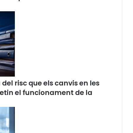
d
'
E
s
p
e
c
i
a
l
i
t
z
el risc que els canvis en les
a
c
etin el funcionament de la
i
ó
P
r
o
c
e