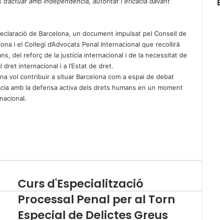
s d
’
actuar amb independència, autoritat i eficàcia davant
 Declaració de Barcelona, un document impulsat pel Consell de
lona i el Col·legi d’Advocats Penal Internacional que recollirà
 del reforç de la justícia internacional i de la necessitat de
dret internacional i a l’Estat de dret.
ana vol contribuir a situar Barcelona com a espai de debat
vocacia amb la defensa activa dels drets humans en un moment
rnacional.
Curs d'Especialització
C
u
Processal Penal per al Torn
r
Especial de Delictes Greus
s