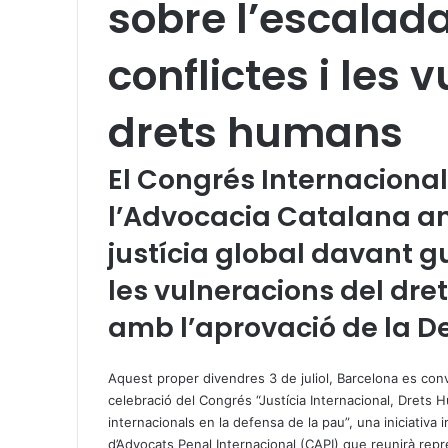
sobre l’escalad
conflictes i les 
drets humans
El Congrés Internacional
l’Advocacia Catalana ana
justícia global davant gu
les vulneracions del dret
amb l’aprovació de la D
X
W
T
h
e
Aquest proper divendres 3 de juliol, Barcelona es conv
a
l
celebració del Congrés “Justícia Internacional, Drets 
t
e
internacionals en la defensa de la pau”, una iniciativa i
s
g
d’Advocats Penal Internacional (CAPI) que reunirà repr