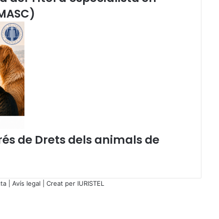
e
(MASC)
c
i
a
l
d
e
D
e
l
i
c
t
rés de Drets dels animals de
e
s
G
r
e
ta
|
Avís legal
| Creat per
IURISTEL
u
s