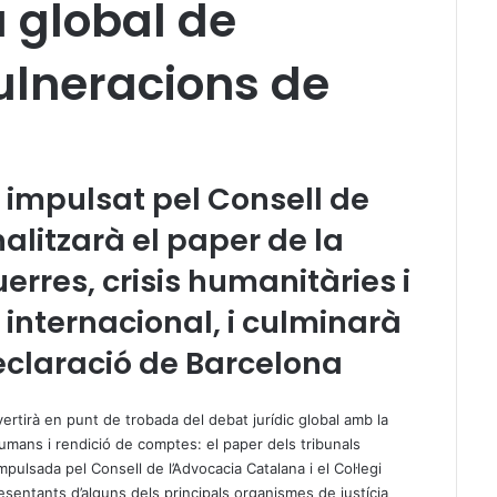
a global de
vulneracions de
 impulsat pel Consell de
litzarà el paper de la
erres, crisis humanitàries i
 internacional, i culminarà
eclaració de Barcelona
ertirà en punt de trobada del debat jurídic global amb la
Humans i rendició de comptes: el paper dels tribunals
mpulsada pel Consell de l’Advocacia Catalana i el Col·legi
esentants d’alguns dels principals organismes de justícia