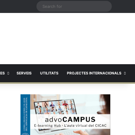
X
Search
for
EES
SERVEIS
UTILITATS
PROJECTES INTERNACIONALS