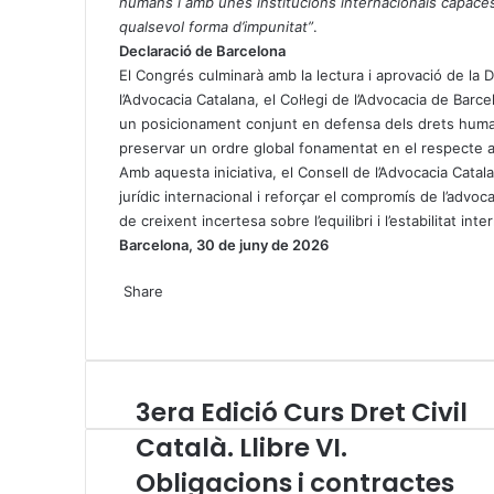
humans i amb unes institucions internacionals capace
qualsevol forma d
’
impunitat”
.
Declaració de Barcelona
El Congrés culminarà amb la lectura i aprovació de la
l’Advocacia Catalana, el Col·legi de l’Advocacia de Barce
un posicionament conjunt en defensa dels drets humans,
preservar un ordre global fonamentat en el respecte al 
Amb aquesta iniciativa, el Consell de l’Advocacia Catal
jurídic internacional i reforçar el compromís de l’ad
de creixent incertesa sobre l’equilibri i l’estabilitat inte
Barcelona, 30 de juny de 2026
X
W
T
Share
h
e
X
a
l
W
T
S
P
t
e
h
e
h
r
s
g
a
l
a
i
A
r
t
e
r
n
3era Edició Curs Dret Civil
3
p
a
s
g
e
t
e
p
m
A
r
v
Català. Llibre VI.
r
p
a
i
Obligacions i contractes
a
p
m
a