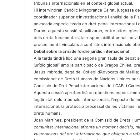
tribunals internacionals en el context global actual.
Hi intervindran Canòlic Mingorance Cairat, jutgessa d
coordinador superior d’investigacions i anàlisi de la Fi
advocada especialitzada en dret penal internacional i
Durant aquesta sessió s’analitzaran, entre altres qüesti
dels drets fonamentals, la responsabilitat penal individ
procediments vinculats a conflictes internacionals ober
Debat sobre la crisi de l
’
ordre jurídic internacional
A la tarda tindrà lloc una segona gran taula de debat sota
jurídic global” amb la participació de Dragos Chilea, pr
Jesús Imbroda, degà del Col·legi d’Advocats de Melilla;
comissionat de Drets Humans de Nacions Unides per al
Comissió de Dret Penal Internacional de l’ICAB; i Carle
Aquesta sessió aprofundirà en qüestions especialment s
legitimitat dels tribunals internacionals, l’impacte de l
internacional, la protecció processal de les víctimes 
drets humans.
Joan Martínez, president de la Comissió de Drets Hum
comunitat internacional afronta un moment decisiu, ma
vulneracions del dret internacional que obliguen a ref