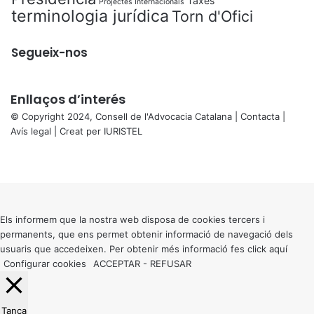
Taxes
Projectes Internacionals
terminologia jurídica
Torn d'Ofici
Segueix-nos
Enllaços d’interés
© Copyright 2024, Consell de l'Advocacia Catalana |
Contacta
|
Avís legal
| Creat per
IURISTEL
X
Facebook
X
WhatsApp
Telegram
Viber
Back
to
top
button
Els informem que la nostra web disposa de cookies tercers i
permanents, que ens permet obtenir informació de navegació dels
usuaris que accedeixen. Per obtenir més informació fes click
aquí
Configurar cookies
ACCEPTAR
-
REFUSAR
Tanca