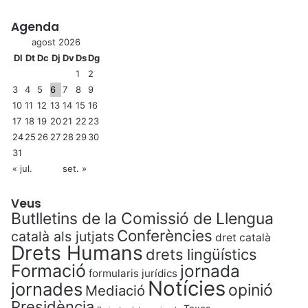
Agenda
agost 2026
Dl
Dt
Dc
Dj
Dv
Ds
Dg
1
2
3
4
5
6
7
8
9
10
11
12
13
14
15
16
17
18
19
20
21
22
23
24
25
26
27
28
29
30
31
« jul.
set. »
Veus
Butlletins de la Comissió de Llengua
Conferències
català als jutjats
dret català
Drets Humans
drets lingüístics
Formació
jornada
formularis jurídics
Notícies
jornades
opinió
Mediació
Presidència