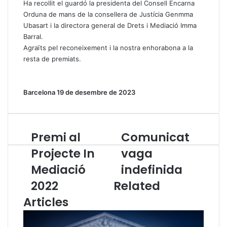
Ha recollit el guardó la presidenta del Consell Encarna
Orduna de mans de la consellera de Justícia Genmma
Ubasart i la directora general de Drets i Mediació Imma
Barral.
Agraïts pel reconeixement i la nostra enhorabona a la
resta de premiats.
Barcelona 19 de desembre de 2023
Premi al
Comunicat
P
C
r
o
Projecte In
vaga
e
m
Mediació
indefinida
m
u
i
n
2022
Related
a
i
Articles
l
c
P
a
r
t