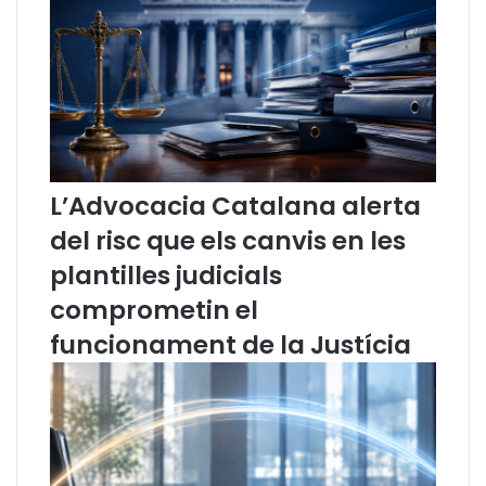
o
v
j
a
e
g
c
a
t
i
e
n
I
d
n
e
M
f
L’Advocacia Catalana alerta
e
i
del risc que els canvis en les
d
n
i
i
plantilles judicials
a
d
comprometin el
c
a
i
funcionament de la Justícia
ó
2
0
2
2